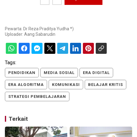
Pewarta: Dr Reza Praditya Yudha *)
Uploader:
Aang Sabarudin
Tags:
PENDIDIKAN
MEDIA SOSIAL
ERA DIGITAL
ERA ALGORITMA
KOMUNIKASI
BELAJAR KRITIS
STRATEGI PEMBELAJARAN
Terkait