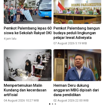
Pemkot Palembang lepas 60
Pemkot Palembang bangun
siswa ke Sekolah Rakyat OKI
budaya peduli lingkungan
pelajar lewat Adiwiyata
4 jam lalu
07 August 2026 5:19 WIB
y
Mempertemukan Malin
Herman Deru dukung
Kundang dan kecerdasan
anggaran MBG dipisah dari
artifisial
dana pendidikan
04 August 2026 10:27 WIB
02 August 2026 22:00 WIB
2