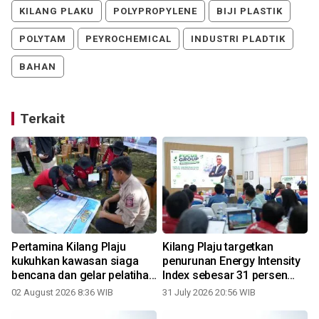
KILANG PLAKU
POLYPROPYLENE
BIJI PLASTIK
POLYTAM
PEYROCHEMICAL
INDUSTRI PLADTIK
BAHAN
Terkait
Pertamina Kilang Plaju
Kilang Plaju targetkan
kukuhkan kawasan siaga
penurunan Energy Intensity
bencana dan gelar pelatihan
Index sebesar 31 persen
mitigasi
pada 2036
02 August 2026 8:36 WIB
31 July 2026 20:56 WIB
2