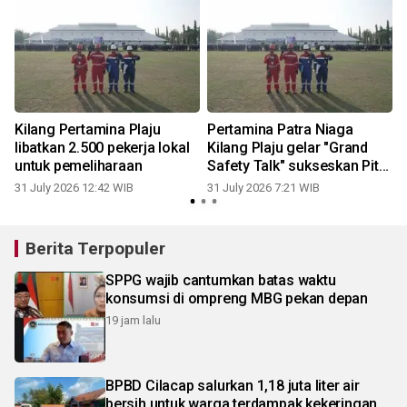
Kilang Pertamina Plaju
Pertamina Patra Niaga
libatkan 2.500 pekerja lokal
Kilang Plaju gelar "Grand
untuk pemeliharaan
Safety Talk" sukseskan Pit
Stop Tahap II 2026
31 July 2026 12:42 WIB
31 July 2026 7:21 WIB
2
Berita Terpopuler
SPPG wajib cantumkan batas waktu
konsumsi di ompreng MBG pekan depan
19 jam lalu
BPBD Cilacap salurkan 1,18 juta liter air
bersih untuk warga terdampak kekeringan