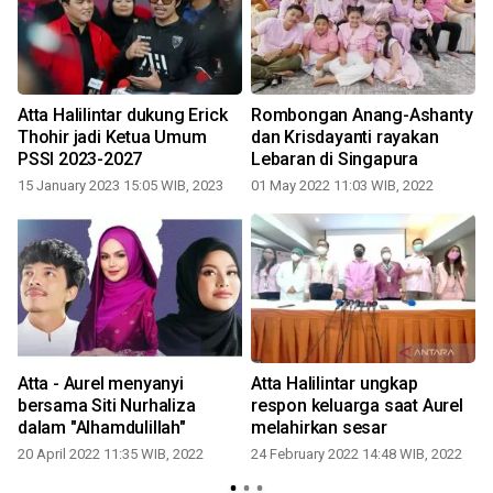
Atta Halilintar dukung Erick
Rombongan Anang-Ashanty
Thohir jadi Ketua Umum
dan Krisdayanti rayakan
h
PSSI 2023-2027
Lebaran di Singapura
15 January 2023 15:05 WIB, 2023
01 May 2022 11:03 WIB, 2022
Atta - Aurel menyanyi
Atta Halilintar ungkap
bersama Siti Nurhaliza
respon keluarga saat Aurel
dalam "Alhamdulillah"
melahirkan sesar
20 April 2022 11:35 WIB, 2022
24 February 2022 14:48 WIB, 2022