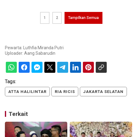
1
2
Tampilkan Semua
Pewarta: Luthfia Miranda Putri
Uploader:
Aang Sabarudin
Tags:
ATTA HALILINTAR
RIA RICIS
JAKARTA SELATAN
Terkait