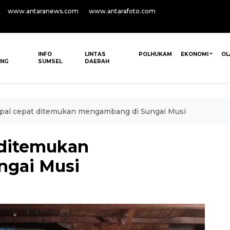
www.antaranews.com
www.antarafoto.com
INFO
LINTAS
POLHUKAM
EKONOMI
OL
ANG
SUMSEL
DAERAH
apal cepat ditemukan mengambang di Sungai Musi
 ditemukan
gai Musi