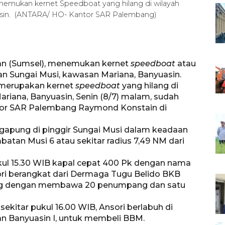
emukan kernet Speedboat yang hilang di wilayah
uasin. (ANTARA/ HO- Kantor SAR Palembang)
an (Sumsel), menemukan kernet
speedboat
atau
ran Sungai Musi, kawasan Mariana, Banyuasin.
g merupakan kernet
speedboat
yang hilang di
ariana, Banyuasin, Senin (8/7) malam, sudah
antor SAR Palembang Raymond Konstain di
apung di pinggir Sungai Musi dalam keadaan
atan Musi 6 atau sekitar radius 7,49 NM dari
ukul 15.30 WIB kapal cepat 400 Pk dengan nama
ri berangkat dari Dermaga Tugu Belido BKB
ung dengan membawa 20 penumpang dan satu
sekitar pukul 16.00 WIB, Ansori berlabuh di
an Banyuasin I, untuk membeli BBM.