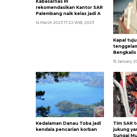
Kabasarnas RI
Kapal tuj
rekomendasikan Kantor SAR
tenggelam
Palembang naik kelas jadi A
Bengkalis
14 March 2023 17:22 WIB, 2023
15 January 2
Kedalaman Danau Toba jadi
Tim SAR 
kendala pencarian korban
jukung ya
Sungai Mu