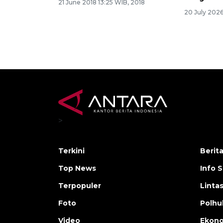
21 June 2018 13:25 WIB, 2018
20 July 202
>
Terkini
Berit
Top News
Info 
Terpopuler
Linta
Foto
Polh
Video
Ekon