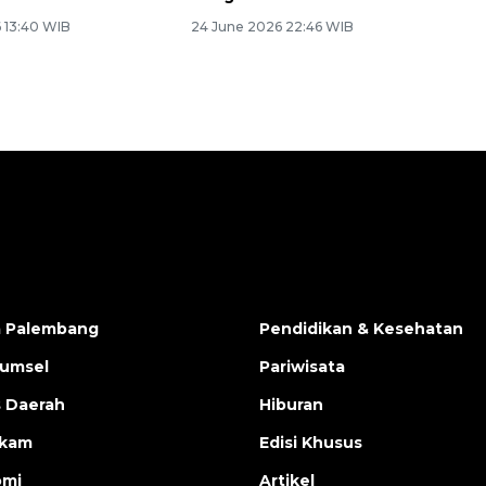
6 13:40 WIB
24 June 2026 22:46 WIB
a Palembang
Pendidikan & Kesehatan
Sumsel
Pariwisata
s Daerah
Hiburan
ukam
Edisi Khusus
omi
Artikel