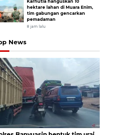
Karhutla hanguskan 10
hektare lahan di Muara Enim,
tim gabungan gencarkan
pemadaman
8 jam lalu
op News
olres Banyuasin bentuk tim urai