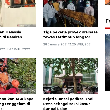
F
uan Malaysia
Tiga pekerja proyek drainase
 di Perairan
tewas tertimbun longsor
28 January 2021 13:29 WIB, 2021
022 17:43 WIB, 2022
Alokasi anggaran untuk bibit
kopi arabika Gayo
15 June 2026 11:15 WIB
temukan ABK kapal
Kejati Sumsel periksa Dodi
ng tenggelam di
Reza sebagai saksi kasus
si
Sungai Lalan