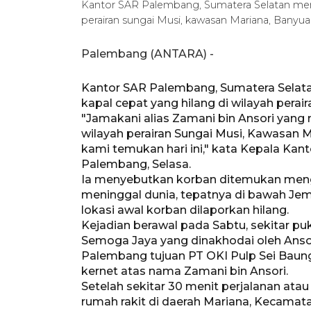
Kantor SAR Palembang, Sumatera Selatan men
perairan sungai Musi, kawasan Mariana, Bany
Palembang (ANTARA) -
Kantor SAR Palembang, Sumatera Selat
kapal cepat yang hilang di wilayah perai
"Jamakani alias Zamani bin Ansori yan
wilayah perairan Sungai Musi, Kawasan M
kami temukan hari ini," kata Kepala K
Palembang, Selasa.
Ia menyebutkan korban ditemukan meng
meninggal dunia, tepatnya di bawah Jemb
lokasi awal korban dilaporkan hilang.
Kejadian berawal pada Sabtu, sekitar p
Semoga Jaya yang dinakhodai oleh Anso
Palembang tujuan PT OKI Pulp Sei Ba
kernet atas nama Zamani bin Ansori.
Setelah sekitar 30 menit perjalanan atau 
rumah rakit di daerah Mariana, Kecamat