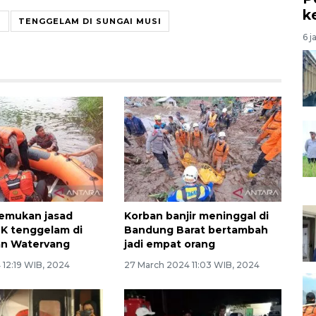
k
I
TENGGELAM DI SUNGAI MUSI
6 j
emukan jasad
Korban banjir meninggal di
MK tenggelam di
Bandung Barat bertambah
n Watervang
jadi empat orang
 12:19 WIB, 2024
27 March 2024 11:03 WIB, 2024