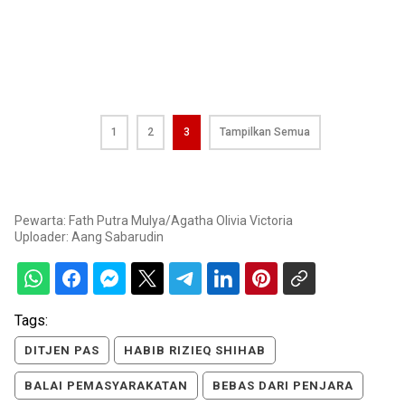
1
2
3
Tampilkan Semua
Pewarta: Fath Putra Mulya/Agatha Olivia Victoria
Uploader:
Aang Sabarudin
Tags:
DITJEN PAS
HABIB RIZIEQ SHIHAB
BALAI PEMASYARAKATAN
BEBAS DARI PENJARA