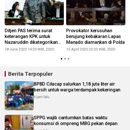
Ditjen PAS terima surat
Provokator kerusuhan
Di
keterangan KPK untuk
berujung kebakaran Lapas
Nazaruddin dikategorikan
Manado diamankan di Polda
"justice collaborator"
18 June 2020 14:20 WIB, 2020
12 April 2020 23:33 WIB, 2020
Berita Terpopuler
BPBD Cilacap salurkan 1,18 juta liter air
bersih untuk warga terdampak kekeringan
6 jam lalu
SPPG wajib cantumkan batas waktu
konsumsi di ompreng MBG pekan depan