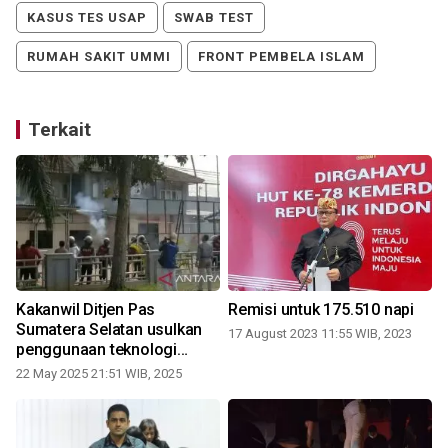
KASUS TES USAP
SWAB TEST
RUMAH SAKIT UMMI
FRONT PEMBELA ISLAM
Terkait
Kakanwil Ditjen Pas
Remisi untuk 175.510 napi
Sumatera Selatan usulkan
17 August 2023 11:55 WIB, 2023
penggunaan teknologi
pendekteksi ponsel di lapas
22 May 2025 21:51 WIB, 2025
1