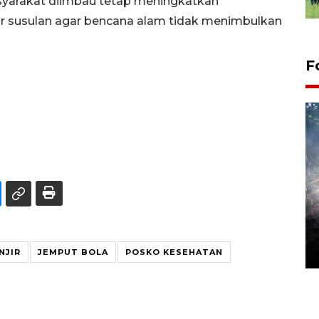
masyarakat diimbau tetap meningkatkan
r susulan agar bencana alam tidak menimbulkan
F
Alokasi anggaran untuk bibit
kopi arabika Gayo
15 June 2026 11:15 WIB
NJIR
JEMPUT BOLA
POSKO KESEHATAN