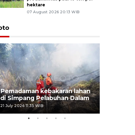
hektare
07 August 2026 20:13 WIB
oto
Pemadaman kebakaran lahan
Kebakaran
di Simpang Pelabuhan Dalam
Rambutan
21 July 2026 11:35 WIB
08 July 2026 