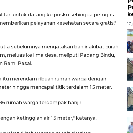
P
P
k
litan untuk datang ke posko sehingga petugas
mberikan pelayanan kesehatan secara gratis,"
17 
tra sebelumnya mengatakan banjir akibat curah
lam, meluas ke lima desa, meliputi Padang Bindu,
n Rami Pasai.
na itu merendam ribuan rumah warga dengan
meter hingga mencapai titik terdalam 1,5 meter.
686 rumah warga terdampak banjir.
engan ketinggian air 1,5 meter," katanya.