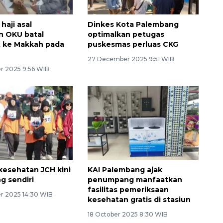
haji asal
Dinkes Kota Palembang
n OKU batal
optimalkan petugas
 ke Makkah pada
puskesmas perluas CKG
27 December 2025 9:51 WIB
r 2025 9:56 WIB
 kesehatan JCH kini
KAI Palembang ajak
g sendiri
penumpang manfaatkan
fasilitas pemeriksaan
r 2025 14:30 WIB
kesehatan gratis di stasiun
18 October 2025 8:30 WIB