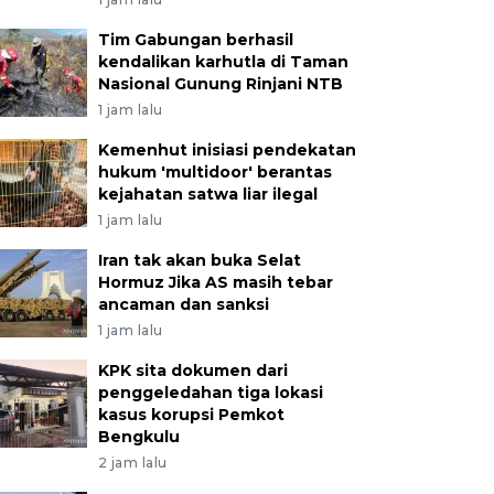
Tim Gabungan berhasil
kendalikan karhutla di Taman
Nasional Gunung Rinjani NTB
1 jam lalu
Kemenhut inisiasi pendekatan
hukum 'multidoor' berantas
kejahatan satwa liar ilegal
1 jam lalu
Iran tak akan buka Selat
Hormuz Jika AS masih tebar
ancaman dan sanksi
1 jam lalu
KPK sita dokumen dari
penggeledahan tiga lokasi
kasus korupsi Pemkot
Bengkulu
2 jam lalu