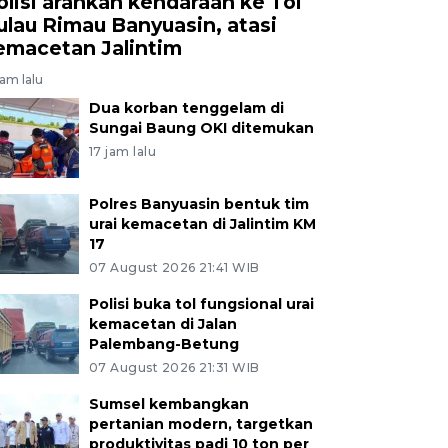
olisi arahkan kendaraan ke Tol
ulau Rimau Banyuasin, atasi
emacetan Jalintim
jam lalu
Dua korban tenggelam di
Sungai Baung OKI ditemukan
17 jam lalu
Polres Banyuasin bentuk tim
urai kemacetan di Jalintim KM
17
07 August 2026 21:41 WIB
Polisi buka tol fungsional urai
kemacetan di Jalan
Palembang-Betung
07 August 2026 21:31 WIB
Sumsel kembangkan
pertanian modern, targetkan
produktivitas padi 10 ton per