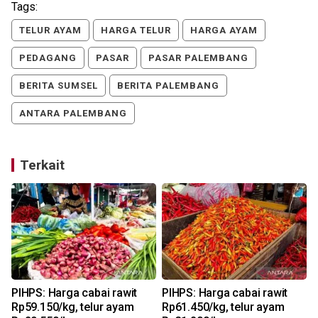
Tags:
TELUR AYAM
HARGA TELUR
HARGA AYAM
PEDAGANG
PASAR
PASAR PALEMBANG
BERITA SUMSEL
BERITA PALEMBANG
ANTARA PALEMBANG
Terkait
PIHPS: Harga cabai rawit
PIHPS: Harga cabai rawit
Rp59.150/kg, telur ayam
Rp61.450/kg, telur ayam