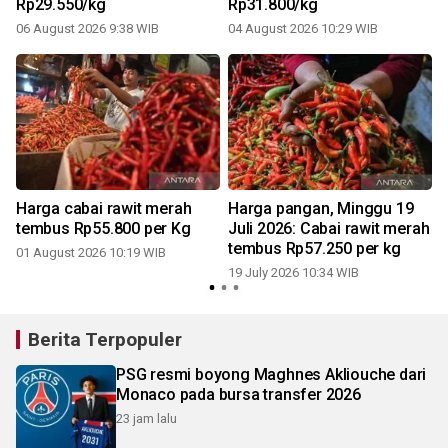
Rp29.550/kg
Rp31.800/kg
06 August 2026 9:38 WIB
04 August 2026 10:29 WIB
1
Harga cabai rawit merah
Harga pangan, Minggu 19
tembus Rp55.800 per Kg
Juli 2026: Cabai rawit merah
tembus Rp57.250 per kg
01 August 2026 10:19 WIB
19 July 2026 10:34 WIB
1
Berita Terpopuler
PSG resmi boyong Maghnes Akliouche dari
Monaco pada bursa transfer 2026
23 jam lalu