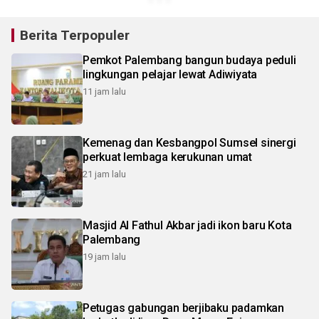
Berita Terpopuler
Pemkot Palembang bangun budaya peduli
lingkungan pelajar lewat Adiwiyata
11 jam lalu
Kemenag dan Kesbangpol Sumsel sinergi
perkuat lembaga kerukunan umat
21 jam lalu
Masjid Al Fathul Akbar jadi ikon baru Kota
Palembang
19 jam lalu
Petugas gabungan berjibaku padamkan