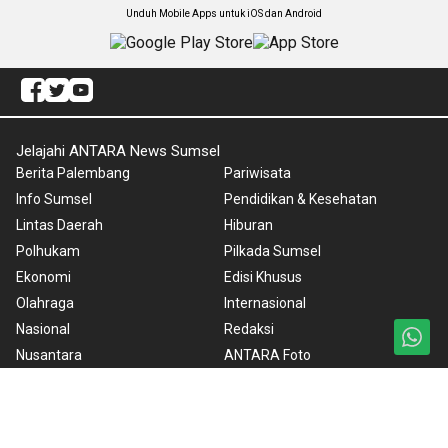
Unduh Mobile Apps untuk iOS dan Android
Jelajahi ANTARA News Sumsel
Berita Palembang
Pariwisata
Info Sumsel
Pendidikan & Kesehatan
Lintas Daerah
Hiburan
Polhukam
Pilkada Sumsel
Ekonomi
Edisi Khusus
Olahraga
Internasional
Nasional
Redaksi
Nusantara
ANTARA Foto
Foto
BrandA
Video
RSS