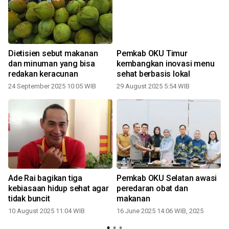
Dietisien sebut makanan
Pemkab OKU Timur
dan minuman yang bisa
kembangkan inovasi menu
redakan keracunan
sehat berbasis lokal
24 September 2025 10:05 WIB
29 August 2025 5:54 WIB
Ade Rai bagikan tiga
Pemkab OKU Selatan awasi
kebiasaan hidup sehat agar
peredaran obat dan
o
tidak buncit
makanan
10 August 2025 11:04 WIB
16 June 2025 14:06 WIB, 2025
0