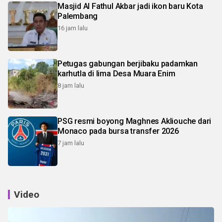
Masjid Al Fathul Akbar jadi ikon baru Kota
Palembang
16 jam lalu
Petugas gabungan berjibaku padamkan
karhutla di lima Desa Muara Enim
8 jam lalu
PSG resmi boyong Maghnes Akliouche dari
Monaco pada bursa transfer 2026
7 jam lalu
Video