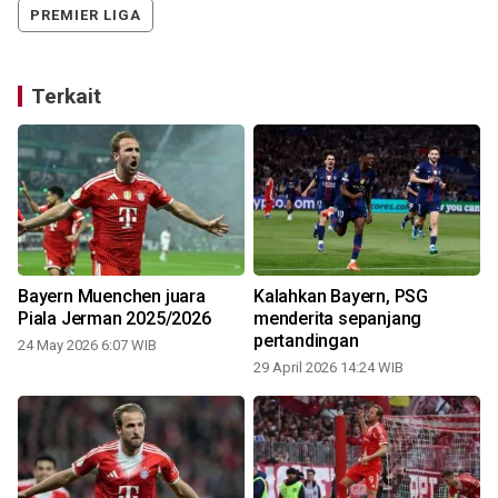
PREMIER LIGA
Terkait
Bayern Muenchen juara
Kalahkan Bayern, PSG
Piala Jerman 2025/2026
menderita sepanjang
pertandingan
24 May 2026 6:07 WIB
29 April 2026 14:24 WIB
0