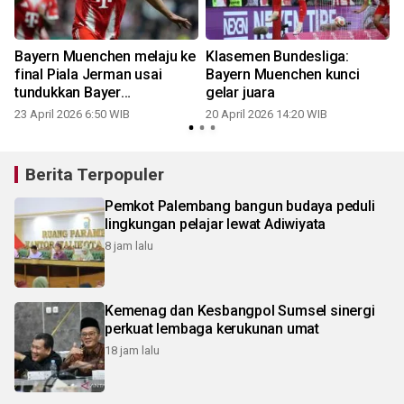
Bayern Muenchen melaju ke
Klasemen Bundesliga:
final Piala Jerman usai
Bayern Muenchen kunci
tundukkan Bayer
gelar juara
Leverkusen
23 April 2026 6:50 WIB
20 April 2026 14:20 WIB
Berita Terpopuler
Pemkot Palembang bangun budaya peduli
lingkungan pelajar lewat Adiwiyata
8 jam lalu
Kemenag dan Kesbangpol Sumsel sinergi
perkuat lembaga kerukunan umat
18 jam lalu