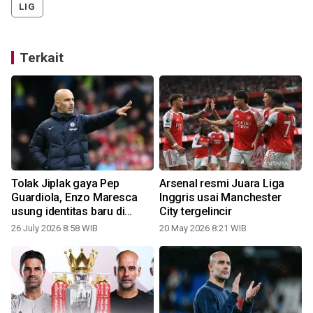
LIG
Terkait
Tolak Jiplak gaya Pep
Arsenal resmi Juara Liga
Guardiola, Enzo Maresca
Inggris usai Manchester
usung identitas baru di
City tergelincir
Manchester City
26 July 2026 8:58 WIB
20 May 2026 8:21 WIB
2