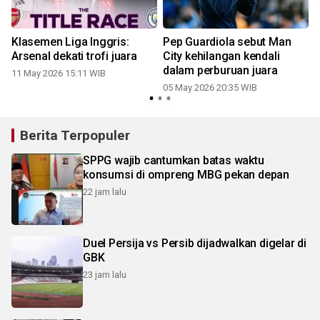
Klasemen Liga Inggris:
Pep Guardiola sebut Man
Arsenal dekati trofi juara
City kehilangan kendali
dalam perburuan juara
11 May 2026 15:11 WIB
05 May 2026 20:35 WIB
2
Berita Terpopuler
SPPG wajib cantumkan batas waktu
konsumsi di ompreng MBG pekan depan
22 jam lalu
Duel Persija vs Persib dijadwalkan digelar di
GBK
23 jam lalu