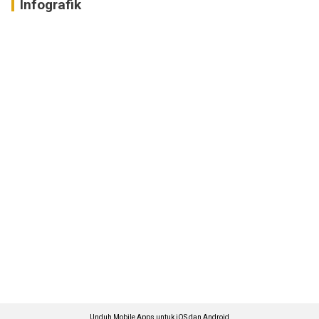
Infografik
Unduh Mobile Apps untuk iOS dan Android