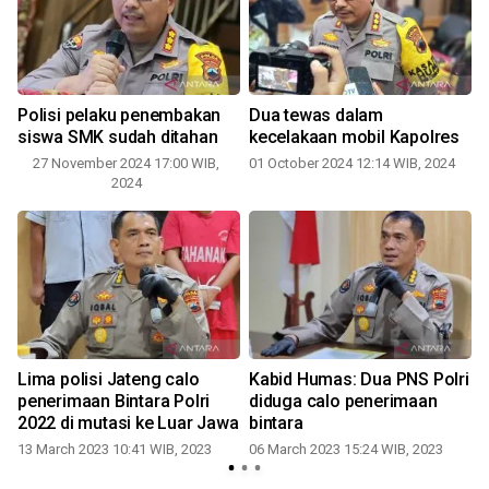
Polisi pelaku penembakan
Dua tewas dalam
siswa SMK sudah ditahan
kecelakaan mobil Kapolres
27 November 2024 17:00 WIB,
01 October 2024 12:14 WIB, 2024
2024
Lima polisi Jateng calo
Kabid Humas: Dua PNS Polri
penerimaan Bintara Polri
diduga calo penerimaan
ud
2022 di mutasi ke Luar Jawa
bintara
13 March 2023 10:41 WIB, 2023
06 March 2023 15:24 WIB, 2023
1