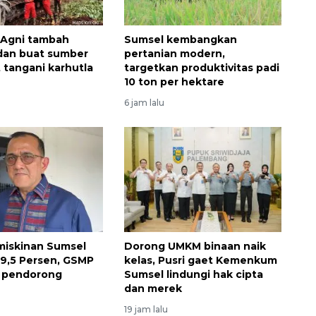
 Agni tambah
Sumsel kembangkan
dan buat sumber
pertanian modern,
t tangani karhutla
targetkan produktivitas padi
10 ton per hektare
6 jam lalu
miskinan Sumsel
Dorong UMKM binaan naik
i 9,5 Persen, GSMP
kelas, Pusri gaet Kemenkum
di pendorong
Sumsel lindungi hak cipta
dan merek
19 jam lalu