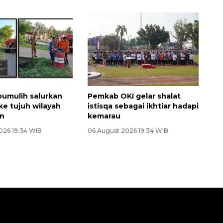
umulih salurkan
Pemkab OKI gelar shalat
 ke tujuh wilayah
istisqa sebagai ikhtiar hadapi
an
kemarau
026 19:34 WIB
06 August 2026 19:34 WIB