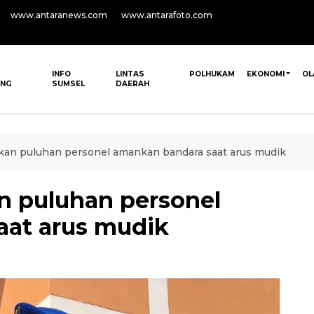
www.antaranews.com
www.antarafoto.com
INFO
LINTAS
POLHUKAM
EKONOMI
OL
ANG
SUMSEL
DAERAH
an puluhan personel amankan bandara saat arus mudik
n puluhan personel
aat arus mudik