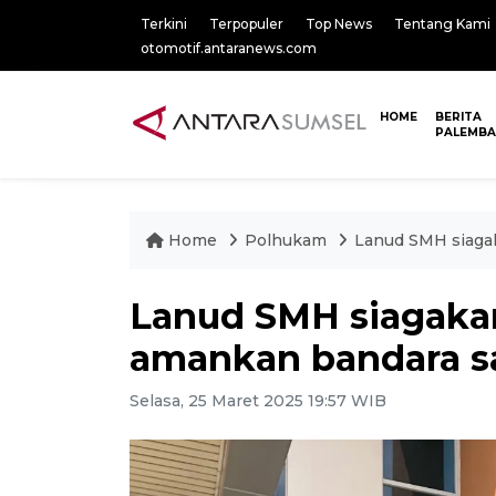
Terkini
Terpopuler
Top News
Tentang Kami
otomotif.antaranews.com
HOME
BERITA
PALEMB
Home
Polhukam
Lanud SMH siagak
Lanud SMH siagaka
amankan bandara s
Selasa, 25 Maret 2025 19:57 WIB