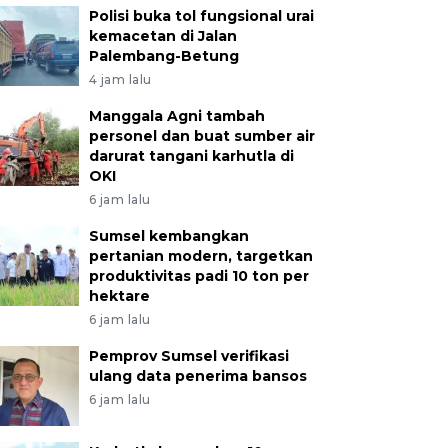
Polisi buka tol fungsional urai
kemacetan di Jalan
Palembang-Betung
4 jam lalu
Manggala Agni tambah
personel dan buat sumber air
darurat tangani karhutla di
OKI
6 jam lalu
Sumsel kembangkan
pertanian modern, targetkan
produktivitas padi 10 ton per
hektare
6 jam lalu
Pemprov Sumsel verifikasi
ulang data penerima bansos
6 jam lalu