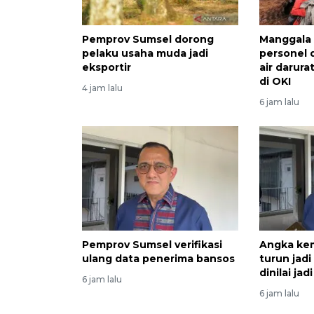
Pemprov Sumsel dorong
Manggala
pelaku usaha muda jadi
personel 
eksportir
air darura
di OKI
4 jam lalu
6 jam lalu
Pemprov Sumsel verifikasi
Angka ke
ulang data penerima bansos
turun jad
dinilai ja
6 jam lalu
6 jam lalu