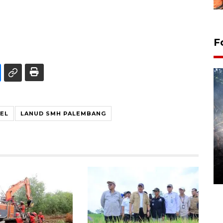
F
EL
LANUD SMH PALEMBANG
Alokasi anggaran untuk bibit
kopi arabika Gayo
15 June 2026 11:15 WIB