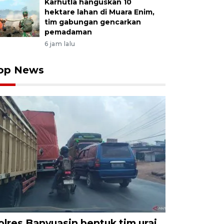
Karhutla hanguskan 10
hektare lahan di Muara Enim,
tim gabungan gencarkan
pemadaman
6 jam lalu
op News
olres Banyuasin bentuk tim urai