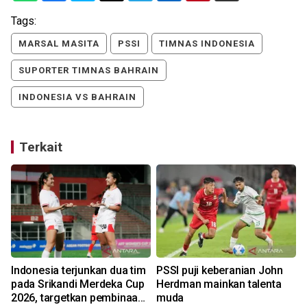
Tags:
MARSAL MASITA
PSSI
TIMNAS INDONESIA
SUPORTER TIMNAS BAHRAIN
INDONESIA VS BAHRAIN
Terkait
Indonesia terjunkan dua tim
PSSI puji keberanian John
A
pada Srikandi Merdeka Cup
Herdman mainkan talenta
2026, targetkan pembinaan
muda