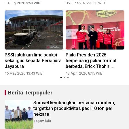
sepak bola putri
30 July 2026 9:58 WIB
06 June 2026 23:50 WIB
PSSI jatuhkan lima sanksi
Piala Presiden 2026
sekaligus kepada Persipura
berpeluang pakai format
Jayapura
berbeda, Erick Thohir:
Sedang kita godok
16 May 2026 13:43 WIB
13 April 2026 8:15 WIB
Berita Terpopuler
Sumsel kembangkan pertanian modern,
targetkan produktivitas padi 10 ton per
hektare
14 jam lalu