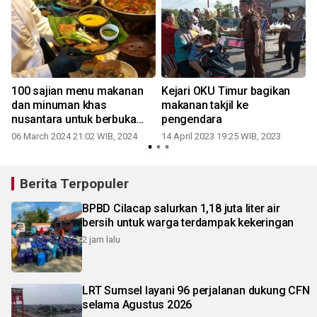
100 sajian menu makanan
Kejari OKU Timur bagikan
dan minuman khas
makanan takjil ke
nusantara untuk berbuka
pengendara
puasa
06 March 2024 21:02 WIB, 2024
14 April 2023 19:25 WIB, 2023
1
Berita Terpopuler
BPBD Cilacap salurkan 1,18 juta liter air
bersih untuk warga terdampak kekeringan
2 jam lalu
LRT Sumsel layani 96 perjalanan dukung CFN
selama Agustus 2026