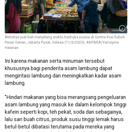
Aktivitas jual-beli menjelang waktu berbuka puasa di Sentra Kue Subuh
Pasar Senen, Jakarta Pusat, Selasa (11/3/2025). ANTARA/Yamsyina
Hawnan
Ini karena makanan serta minuman tersebut
khususnya bagi penderita asam lambung dapat
mengiritasi lambung dan meningkatkan kadar asam
lambung.
"Hindari makanan yang bisa merangsang pengeluaran
asam lambung yang masuk ke dalam kelompok tinggi
kafein seperti kopi, teh pekat, soda dan sebagainya,
lalu sari buah citrus, produk susu tinggi lemak harus
betul-betul dibatasi terutama pada mereka yang