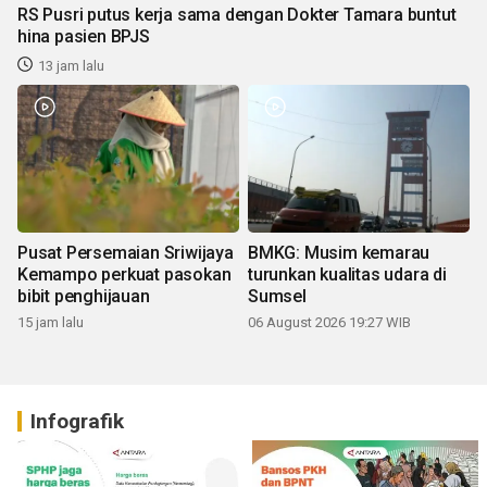
RS Pusri putus kerja sama dengan Dokter Tamara buntut
hina pasien BPJS
13 jam lalu
Pusat Persemaian Sriwijaya
BMKG: Musim kemarau
Kemampo perkuat pasokan
turunkan kualitas udara di
bibit penghijauan
Sumsel
15 jam lalu
06 August 2026 19:27 WIB
Infografik