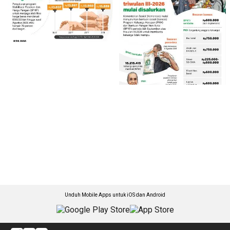
Unduh Mobile Apps untuk iOS dan Android