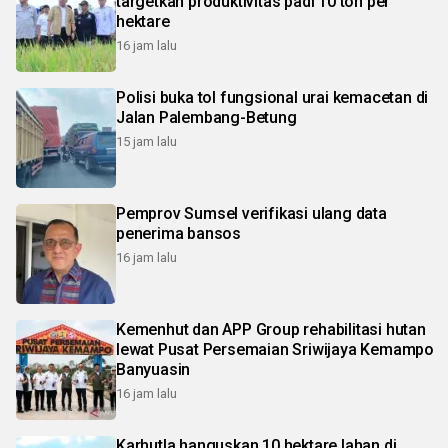
targetkan produktivitas padi 10 ton per
hektare
16 jam lalu
Polisi buka tol fungsional urai kemacetan di
Jalan Palembang-Betung
15 jam lalu
Pemprov Sumsel verifikasi ulang data
penerima bansos
16 jam lalu
Kemenhut dan APP Group rehabilitasi hutan
lewat Pusat Persemaian Sriwijaya Kemampo
Banyuasin
16 jam lalu
Karhutla hanguskan 10 hektare lahan di