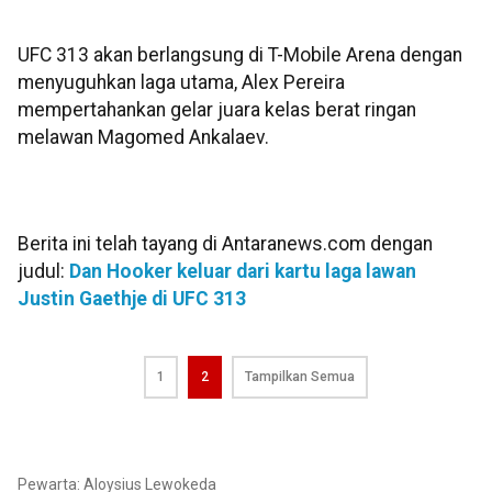
UFC 313 akan berlangsung di T-Mobile Arena dengan
menyuguhkan laga utama, Alex Pereira
mempertahankan gelar juara kelas berat ringan
melawan Magomed Ankalaev.
Berita ini telah tayang di Antaranews.com dengan
judul:
Dan Hooker keluar dari kartu laga lawan
Justin Gaethje di UFC 313
1
2
Tampilkan Semua
Pewarta: Aloysius Lewokeda