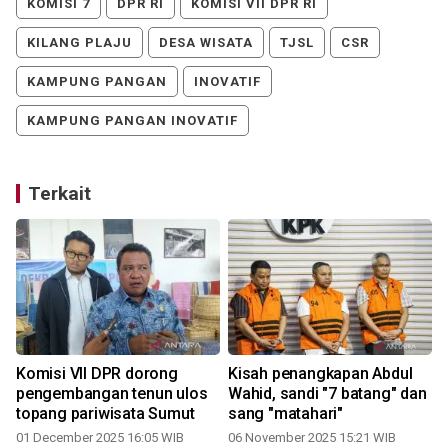
KOMISI 7
DPR RI
KOMISI VII DPR RI
KILANG PLAJU
DESA WISATA
TJSL
CSR
KAMPUNG PANGAN
INOVATIF
KAMPUNG PANGAN INOVATIF
Terkait
Komisi VII DPR dorong
Kisah penangkapan Abdul
pengembangan tenun ulos
Wahid, sandi "7 batang" dan
topang pariwisata Sumut
sang "matahari"
1
01 December 2025 16:05 WIB
06 November 2025 15:21 WIB