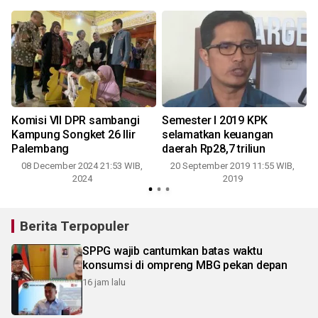
Komisi VII DPR sambangi
Semester I 2019 KPK
Kampung Songket 26 Ilir
selamatkan keuangan
Palembang
daerah Rp28,7 triliun
2
08 December 2024 21:53 WIB,
20 September 2019 11:55 WIB,
2024
2019
Berita Terpopuler
SPPG wajib cantumkan batas waktu
konsumsi di ompreng MBG pekan depan
16 jam lalu