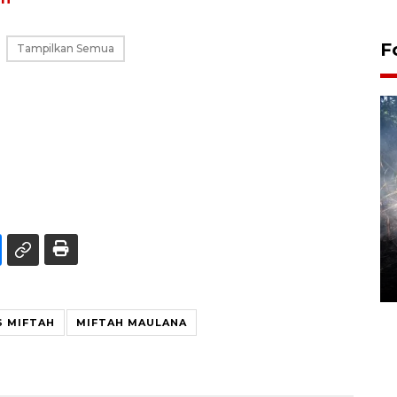
F
Tampilkan Semua
Alokasi anggaran untuk bibit
kopi arabika Gayo
15 June 2026 11:15 WIB
S MIFTAH
MIFTAH MAULANA