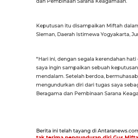
dan Pembinaan Sarana Keagamaan.
Keputusan itu disampaikan Miftah dalam
Sleman, Daerah Istimewa Yogyakarta, Ju
"Hari ini, dengan segala kerendahan hat
saya ingin sampaikan sebuah keputusan
mendalam. Setelah berdoa, bermuhasaba
mengundurkan diri dari tugas saya seb
Beragama dan Pembinaan Sarana Keagam
Berita ini telah tayang di Antaranews.co
tak terima pengunduran diri Gus Mift