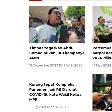
Timnas tegaskan Abdul
Pertemua
Somad bukan juru kampanye
parpol be
AMIN
2024 diiku
15 December 2023 15:19 WIB, 2023
15 May 2022
Kurang tepat Kompleks
Parlemen jadi RS Darurat
COVID-19, kata Wakil Ketua
MPR
11 July 2021 12:33 WIB, 2021