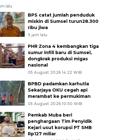
am lalu
BPS catat jumlah penduduk
miskin di Sumsel turun28.300
ribu jiwa
9 jam lalu
PHR Zona 4 kembangkan tiga
sumur infill baru di Sumsel,
dongkrak produksi migas
nasional
05 August 2026 14:22 WIB
BPBD padamkan karhutla
Sekarjaya OKU cegah api
merambat ke permukiman
05 August 2026 10:50 WIB
Pemkab Muba beri
penghargaan Tim Penyidik
Kejari usut korupsi PT SMB
Rp127 miliar