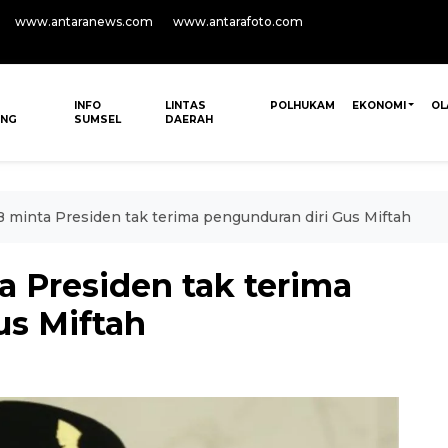
www.antaranews.com
www.antarafoto.com
INFO
LINTAS
POLHUKAM
EKONOMI
OL
ANG
SUMSEL
DAERAH
minta Presiden tak terima pengunduran diri Gus Miftah
 Presiden tak terima
us Miftah