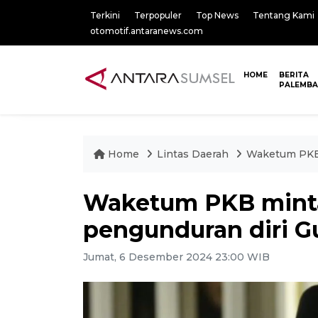
Terkini
Terpopuler
Top News
Tentang Kami
otomotif.antaranews.com
HOME
BERITA
PALEMB
Home
Lintas Daerah
Waketum PKB 
Waketum PKB minta
pengunduran diri G
Jumat, 6 Desember 2024 23:00 WIB