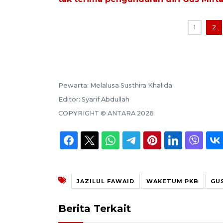
1
2
Pewarta:
Melalusa Susthira Khalida
Editor:
Syarif Abdullah
COPYRIGHT ©
ANTARA
2026
JAZILUL FAWAID
WAKETUM PKB
GU
Berita Terkait