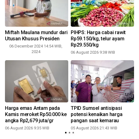
Miftah Maulana mundur dari
PIHPS: Harga cabai rawit
Utusan Khusus Presiden
Rp59.150/kg, telur ayam
Rp29.550/kg
06 December 2024 14:54 WIB,
2024
06 August 2026 9:38 WIB
Harga emas Antam pada
TPID Sumsel antisipasi
Kamis meroket Rp50.000 ke
potensi kenaikan harga
angka Rp2,679 juta/gr
pangan saat kemarau
06 August 2026 9:35 WIB
05 August 2026 21:43 WIB