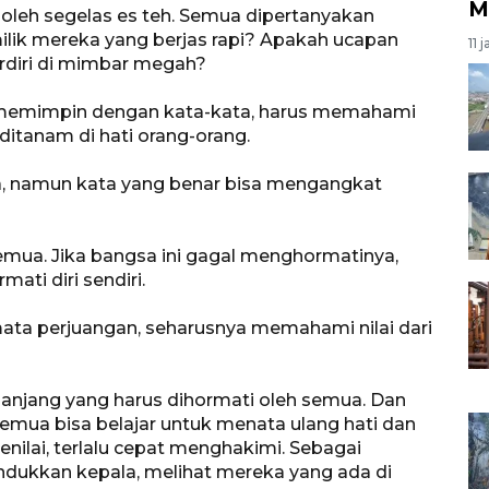
M
ji oleh segelas es teh. Semua dipertanyakan
lik mereka yang berjas rapi? Apakah ucapan
11 
erdiri di mimbar megah?
g memimpin dengan kata-kata, harus memahami
itanam di hati orang-orang.
a, namun kata yang benar bisa mengangkat
semua. Jika bangsa ini gagal menghormatinya,
ti diri sendiri.
r mata perjuangan, seharusnya memahami nilai dari
h panjang yang harus dihormati oleh semua. Dan
 semua bisa belajar untuk menata ulang hati dan
nilai, terlalu cepat menghakimi. Sebagai
ndukkan kepala, melihat mereka yang ada di