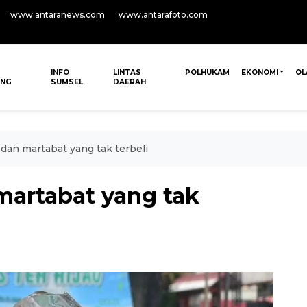
www.antaranews.com
www.antarafoto.com
INFO
LINTAS
POLHUKAM
EKONOMI
OL
ANG
SUMSEL
DAERAH
 dan martabat yang tak terbeli
martabat yang tak