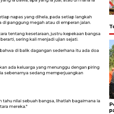
ang ia bawa, apa yang ia jual, atau di mana ia
etiap napas yang dihela, pada setiap langkah
da di panggung megah atau di emperan jalan.
T
icara tentang kesetaraan, justru kepekaan bangsa
rarti, sering kali menjadi ujian sejati.
hwa di balik dagangan sederhana itu ada doa
kan ada keluarga yang menunggu dengan piring
a, ia sebenarnya sedang memperjuangkan
 tahu nilai sebuah bangsa, lihatlah bagaimana ia
P
tara mereka."
p