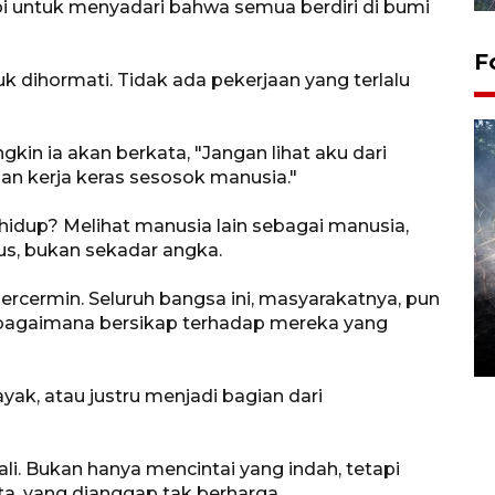
i untuk menyadari bahwa semua berdiri di bumi
F
uk dihormati. Tidak ada pekerjaan yang terlalu
gkin ia akan berkata, "Jangan lihat aku dari
nan kerja keras sesosok manusia."
 hidup? Melihat manusia lain sebagai manusia,
us, bukan sekadar angka.
Alokasi anggaran untuk bibit
rcermin. Seluruh bangsa ini, masyarakatnya, pun
kopi arabika Gayo
ng bagaimana bersikap terhadap mereka yang
15 June 2026 11:15 WIB
k, atau justru menjadi bagian dari
li. Bukan hanya mencintai yang indah, tetapi
ta, yang dianggap tak berharga.