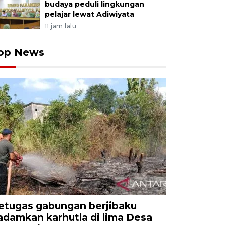
budaya peduli lingkungan
pelajar lewat Adiwiyata
11 jam lalu
op News
etugas gabungan berjibaku
adamkan karhutla di lima Desa