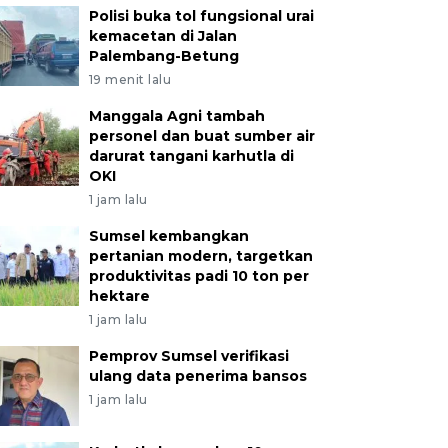
Polisi buka tol fungsional urai
kemacetan di Jalan
Palembang-Betung
19 menit lalu
Manggala Agni tambah
personel dan buat sumber air
darurat tangani karhutla di
OKI
1 jam lalu
Sumsel kembangkan
pertanian modern, targetkan
produktivitas padi 10 ton per
hektare
1 jam lalu
Pemprov Sumsel verifikasi
ulang data penerima bansos
1 jam lalu