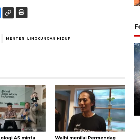
F
MENTERI LINGKUNGAN HIDUP
Alokasi anggaran untuk bibit
kopi arabika Gayo
15 June 2026 11:15 WIB
kologi AS minta
Walhi menilai Permendag