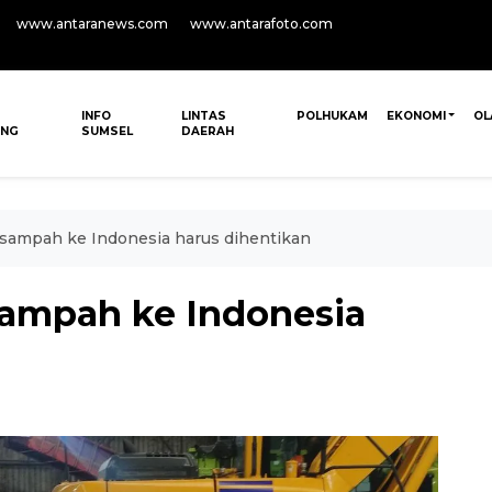
www.antaranews.com
www.antarafoto.com
INFO
LINTAS
POLHUKAM
EKONOMI
OL
ANG
SUMSEL
DAERAH
 sampah ke Indonesia harus dihentikan
sampah ke Indonesia