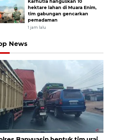
Karhutla hanguskan 10
hektare lahan di Muara Enim,
tim gabungan gencarkan
pemadaman
1 jam lalu
op News
olres Banyuasin bentuk tim urai