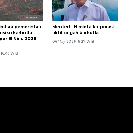
 imbau pemerintah
Menteri LH minta korporasi
 risiko karhutla
aktif cegah karhutla
per El Nino 2026-
06 May 2026 16:27 WIB
 16:46 WIB