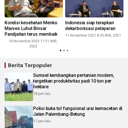
Kondisi kesehatan Menko
Indonesia siap terapkan
Marves Luhut Binsar
dekarbonisasi pelayaran
o
Pandjaitan terus membaik
11 November 2021 8:55 WIB, 2021
10 November 2023 11:31 WIB,
2
2023
Berita Terpopuler
Sumsel kembangkan pertanian modern,
targetkan produktivitas padi 10 ton per
hektare
18 jam lalu
Polisi buka tol fungsional urai kemacetan di
Jalan Palembang-Betung
17 jam lalu