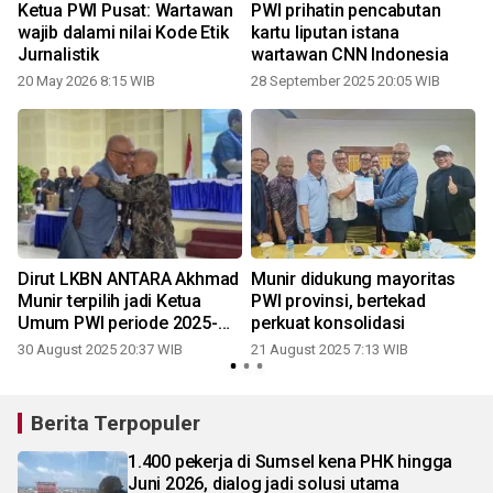
Ketua PWI Pusat: Wartawan
PWI prihatin pencabutan
wajib dalami nilai Kode Etik
kartu liputan istana
Jurnalistik
wartawan CNN Indonesia
20 May 2026 8:15 WIB
28 September 2025 20:05 WIB
0
Dirut LKBN ANTARA Akhmad
Munir didukung mayoritas
Munir terpilih jadi Ketua
PWI provinsi, bertekad
Umum PWI periode 2025-
perkuat konsolidasi
2030
30 August 2025 20:37 WIB
21 August 2025 7:13 WIB
Berita Terpopuler
1.400 pekerja di Sumsel kena PHK hingga
Juni 2026, dialog jadi solusi utama