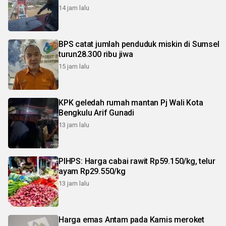
14 jam lalu
BPS catat jumlah penduduk miskin di Sumsel
turun28.300 ribu jiwa
15 jam lalu
KPK geledah rumah mantan Pj Wali Kota
Bengkulu Arif Gunadi
13 jam lalu
PIHPS: Harga cabai rawit Rp59.150/kg, telur
ayam Rp29.550/kg
13 jam lalu
Harga emas Antam pada Kamis meroket