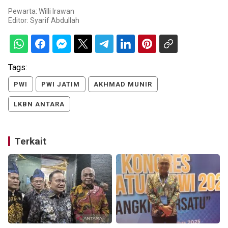
Pewarta: Willi Irawan
Editor:
Syarif Abdullah
Tags:
PWI
PWI JATIM
AKHMAD MUNIR
LKBN ANTARA
Terkait