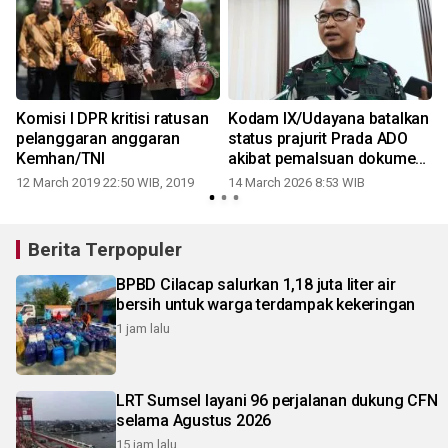
I
Komisi I DPR kritisi ratusan
Kodam IX/Udayana batalkan
pelanggaran anggaran
status prajurit Prada ADO
Kemhan/TNI
akibat pemalsuan dokumen
SKCK
12 March 2019 22:50 WIB, 2019
14 March 2026 8:53 WIB
Berita Terpopuler
BPBD Cilacap salurkan 1,18 juta liter air
bersih untuk warga terdampak kekeringan
1 jam lalu
LRT Sumsel layani 96 perjalanan dukung CFN
selama Agustus 2026
15 jam lalu