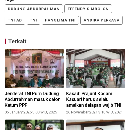
DUDUNG ABDURRAHMAN
EFFENDY SIMBOLON
TNI AD
TNI
PANGLIMA TNI
ANDIKA PERKASA
Terkait
Jenderal TNI Purn Dudung
Kasad: Prajurit Kodam
Abdurrahman masuk calon
Kasuari harus selalu
Ketum PPP
amalkan delapan wajib TNI
06 January 2025 3:00 WIB, 2025
26 November 2021 3:10 WIB, 2021