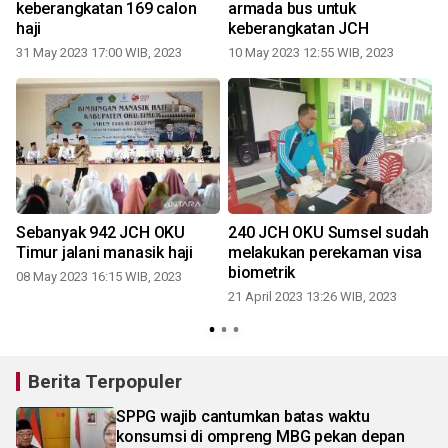
keberangkatan 169 calon
armada bus untuk
haji
keberangkatan JCH
31 May 2023 17:00 WIB, 2023
10 May 2023 12:55 WIB, 2023
Sebanyak 942 JCH OKU
240 JCH OKU Sumsel sudah
Timur jalani manasik haji
melakukan perekaman visa
biometrik
08 May 2023 16:15 WIB, 2023
21 April 2023 13:26 WIB, 2023
2
Berita Terpopuler
SPPG wajib cantumkan batas waktu
konsumsi di ompreng MBG pekan depan