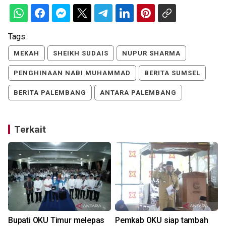
Tags:
MEKAH
SHEIKH SUDAIS
NUPUR SHARMA
PENGHINAAN NABI MUHAMMAD
BERITA SUMSEL
BERITA PALEMBANG
ANTARA PALEMBANG
Terkait
Bupati OKU Timur melepas
Pemkab OKU siap tambah