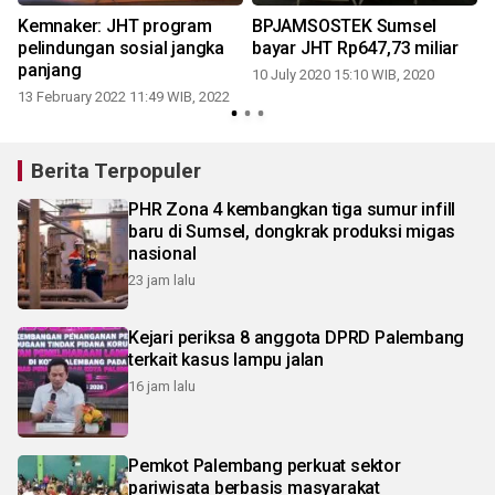
Kemnaker: JHT program
BPJAMSOSTEK Sumsel
pelindungan sosial jangka
bayar JHT Rp647,73 miliar
panjang
10 July 2020 15:10 WIB, 2020
13 February 2022 11:49 WIB, 2022
Berita Terpopuler
PHR Zona 4 kembangkan tiga sumur infill
baru di Sumsel, dongkrak produksi migas
nasional
23 jam lalu
Kejari periksa 8 anggota DPRD Palembang
terkait kasus lampu jalan
16 jam lalu
Pemkot Palembang perkuat sektor
pariwisata berbasis masyarakat