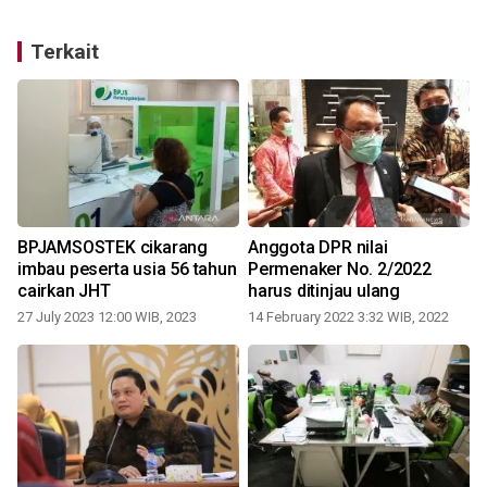
Terkait
BPJAMSOSTEK cikarang
Anggota DPR nilai
imbau peserta usia 56 tahun
Permenaker No. 2/2022
cairkan JHT
harus ditinjau ulang
27 July 2023 12:00 WIB, 2023
14 February 2022 3:32 WIB, 2022
1