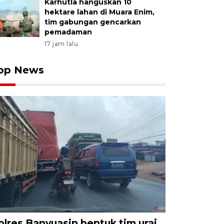
Karhutla hanguskan 10
hektare lahan di Muara Enim,
tim gabungan gencarkan
pemadaman
17 jam lalu
op News
olres Banyuasin bentuk tim urai