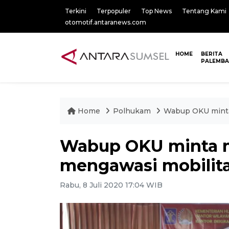
Terkini
Terpopuler
Top News
Tentang Kami
otomotif.antaranews.com
HOME
BERITA
PALEMB
Home
Polhukam
Wabup OKU minta 
Wabup OKU minta m
mengawasi mobilita
Rabu, 8 Juli 2020 17:04 WIB