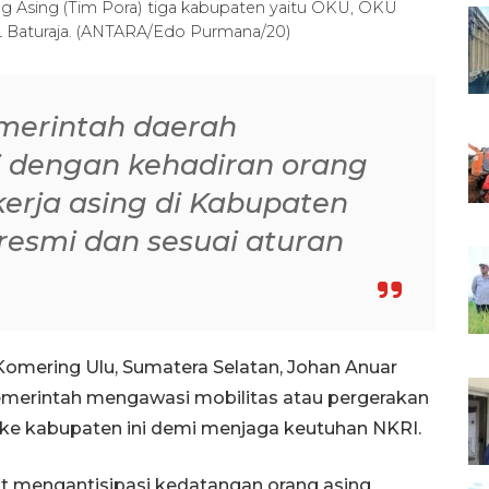
ng Asing (Tim Pora) tiga kabupaten yaitu OKU, OKU
L Baturaja. (ANTARA/Edo Purmana/20)
merintah daerah
i dengan kehadiran orang
kerja asing di Kabupaten
esmi dan sesuai aturan
Komering Ulu, Sumatera Selatan, Johan Anuar
erintah mengawasi mobilitas atau pergerakan
k ke kabupaten ini demi menjaga keutuhan NKRI.
at mengantisipasi kedatangan orang asing