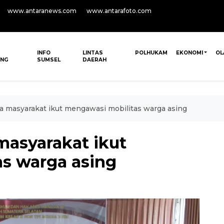
www.antaranews.com
www.antarafoto.com
INFO
LINTAS
POLHUKAM
EKONOMI
OL
ANG
SUMSEL
DAERAH
masyarakat ikut mengawasi mobilitas warga asing
asyarakat ikut
s warga asing