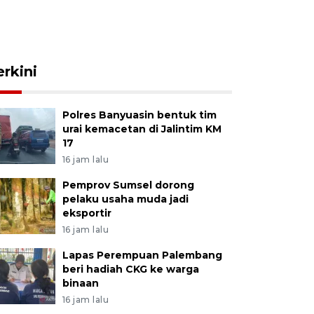
erkini
Polres Banyuasin bentuk tim
urai kemacetan di Jalintim KM
17
16 jam lalu
Pemprov Sumsel dorong
pelaku usaha muda jadi
eksportir
16 jam lalu
Lapas Perempuan Palembang
beri hadiah CKG ke warga
binaan
16 jam lalu