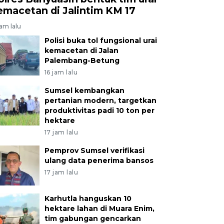
emacetan di Jalintim KM 17
jam lalu
Polisi buka tol fungsional urai
kemacetan di Jalan
Palembang-Betung
16 jam lalu
Sumsel kembangkan
pertanian modern, targetkan
produktivitas padi 10 ton per
hektare
17 jam lalu
Pemprov Sumsel verifikasi
ulang data penerima bansos
17 jam lalu
Karhutla hanguskan 10
hektare lahan di Muara Enim,
tim gabungan gencarkan