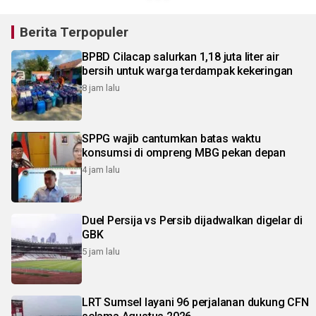
Berita Terpopuler
BPBD Cilacap salurkan 1,18 juta liter air
bersih untuk warga terdampak kekeringan
8 jam lalu
SPPG wajib cantumkan batas waktu
konsumsi di ompreng MBG pekan depan
4 jam lalu
Duel Persija vs Persib dijadwalkan digelar di
GBK
5 jam lalu
LRT Sumsel layani 96 perjalanan dukung CFN