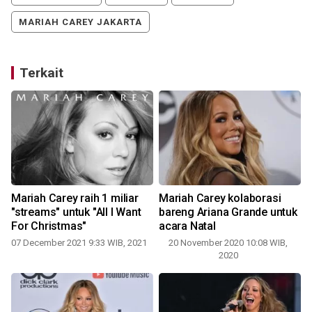
MARIAH CAREY JAKARTA
Terkait
Mariah Carey raih 1 miliar
Mariah Carey kolaborasi
"streams" untuk "All I Want
bareng Ariana Grande untuk
For Christmas"
acara Natal
1
07 December 2021 9:33 WIB, 2021
20 November 2020 10:08 WIB,
2020