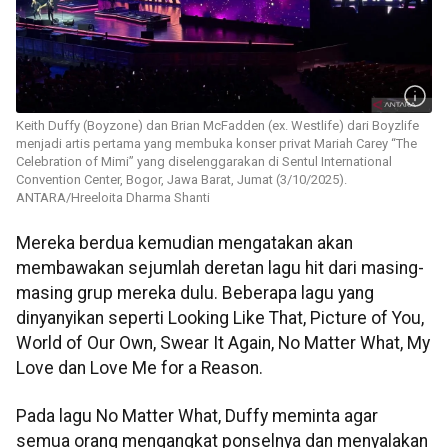
Keith Duffy (Boyzone) dan Brian McFadden (ex. Westlife) dari Boyzlife
menjadi artis pertama yang membuka konser privat Mariah Carey “The
Celebration of Mimi” yang diselenggarakan di Sentul International
Convention Center, Bogor, Jawa Barat, Jumat (3/10/2025).
ANTARA/Hreeloita Dharma Shanti
Mereka berdua kemudian mengatakan akan
membawakan sejumlah deretan lagu hit dari masing-
masing grup mereka dulu. Beberapa lagu yang
dinyanyikan seperti Looking Like That, Picture of You,
World of Our Own, Swear It Again, No Matter What, My
Love dan Love Me for a Reason.
Pada lagu No Matter What, Duffy meminta agar
semua orang mengangkat ponselnya dan menyalakan