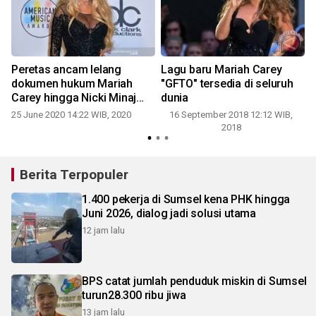
Peretas ancam lelang
Lagu baru Mariah Carey
dokumen hukum Mariah
"GFTO" tersedia di seluruh
Carey hingga Nicki Minaj
dunia
seharga 1 juta dolar AS
25 June 2020 14:22 WIB, 2020
16 September 2018 12:12 WIB,
2018
Berita Terpopuler
1.400 pekerja di Sumsel kena PHK hingga
Juni 2026, dialog jadi solusi utama
12 jam lalu
BPS catat jumlah penduduk miskin di Sumsel
turun28.300 ribu jiwa
13 jam lalu