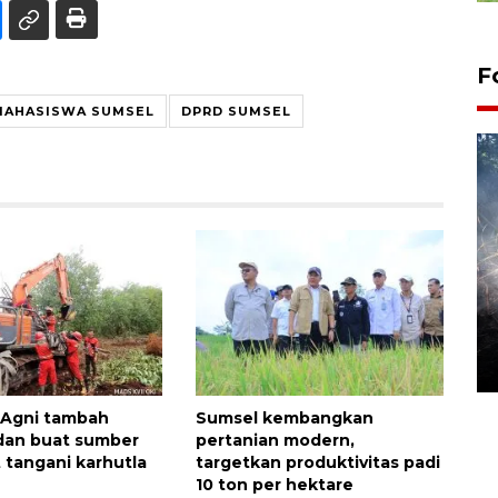
F
 MAHASISWA SUMSEL
DPRD SUMSEL
Alokasi anggaran untuk bibit
kopi arabika Gayo
15 June 2026 11:15 WIB
 Agni tambah
Sumsel kembangkan
dan buat sumber
pertanian modern,
t tangani karhutla
targetkan produktivitas padi
10 ton per hektare