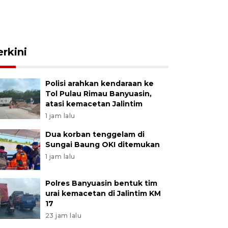
erkini
Polisi arahkan kendaraan ke
Tol Pulau Rimau Banyuasin,
atasi kemacetan Jalintim
1 jam lalu
Dua korban tenggelam di
Sungai Baung OKI ditemukan
1 jam lalu
Polres Banyuasin bentuk tim
urai kemacetan di Jalintim KM
17
23 jam lalu