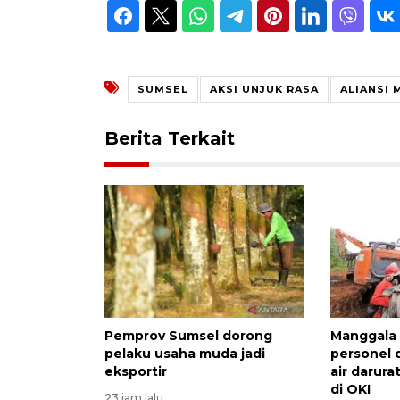
SUMSEL
AKSI UNJUK RASA
ALIANSI
Berita Terkait
Pemprov Sumsel dorong
Manggala
pelaku usaha muda jadi
personel 
eksportir
air darura
di OKI
23 jam lalu