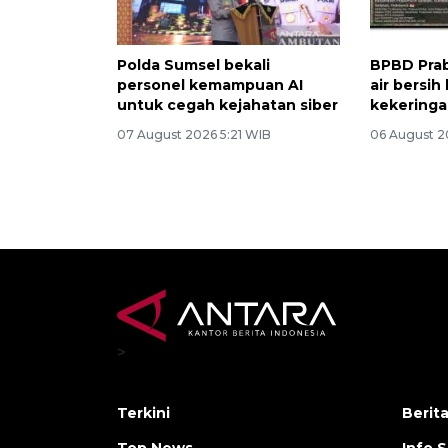
Polda Sumsel bekali
BPBD Prab
personel kemampuan AI
air bersih
untuk cegah kejahatan siber
kekering
07 August 2026 5:21 WIB
06 August 2
>
Terkini
Berit
Top News
Info 