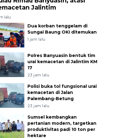
ulau Rimau Banyuasin, atasi
emacetan Jalintim
am lalu
Dua korban tenggelam di
Sungai Baung OKI ditemukan
1 jam lalu
Polres Banyuasin bentuk tim
urai kemacetan di Jalintim KM
17
23 jam lalu
Polisi buka tol fungsional urai
kemacetan di Jalan
Palembang-Betung
23 jam lalu
Sumsel kembangkan
pertanian modern, targetkan
produktivitas padi 10 ton per
hektare