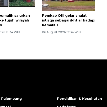
umulih salurkan
Pemkab OKI gelar shalat
 ke tujuh wilayah
istisqa sebagai ikhtiar hadapi
an
kemarau
026 19:34 WIB
06 August 2026 19:34 WIB
a Palembang
Pendidikan & Kesehatan
Sumsel
Pariwisata