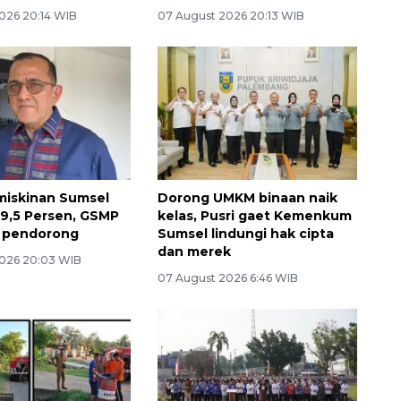
026 20:14 WIB
07 August 2026 20:13 WIB
miskinan Sumsel
Dorong UMKM binaan naik
i 9,5 Persen, GSMP
kelas, Pusri gaet Kemenkum
di pendorong
Sumsel lindungi hak cipta
dan merek
026 20:03 WIB
07 August 2026 6:46 WIB