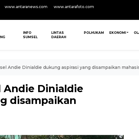
www.antaranews.com
www.antarafoto.com
INFO
LINTAS
POLHUKAM
EKONOMI
OL
ANG
SUMSEL
DAERAH
l Andie Dinialdie dukung aspirasi yang disampaikan mahas
Andie Dinialdie
ng disampaikan