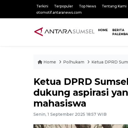
Terkini
Terpopuler
Top News
Tentang Kami
otomotif.antaranews.com
HOME
BERITA
PALEMB
Home
Polhukam
Ketua DPRD Sumse
Ketua DPRD Sumsel 
dukung aspirasi ya
mahasiswa
Senin, 1 September 2025 18:57 WIB