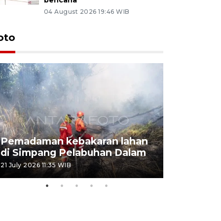
04 August 2026 19:46 WIB
oto
Pemadaman kebakaran lahan
Kebakaran
di Simpang Pelabuhan Dalam
Rambutan
21 July 2026 11:35 WIB
08 July 2026 