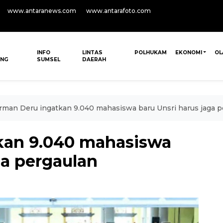
www.antaranews.com
www.antarafoto.com
INFO
LINTAS
POLHUKAM
EKONOMI
OL
ANG
SUMSEL
DAERAH
rman Deru ingatkan 9.040 mahasiswa baru Unsri harus jaga p
kan 9.040 mahasiswa
ga pergaulan