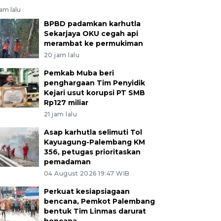
jam lalu
BPBD padamkan karhutla
Sekarjaya OKU cegah api
merambat ke permukiman
20 jam lalu
Pemkab Muba beri
penghargaan Tim Penyidik
Kejari usut korupsi PT SMB
Rp127 miliar
21 jam lalu
Asap karhutla selimuti Tol
Kayuagung-Palembang KM
356, petugas prioritaskan
pemadaman
04 August 2026 19:47 WIB
Perkuat kesiapsiagaan
bencana, Pemkot Palembang
bentuk Tim Linmas darurat
bencana