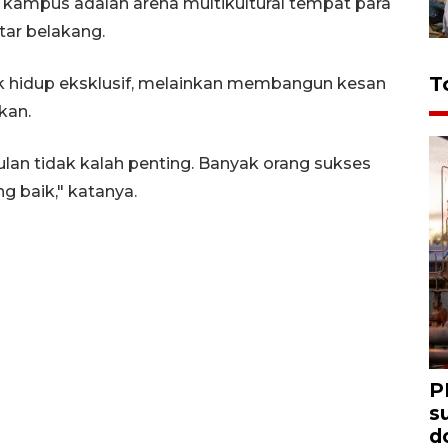
ia kampus adalah arena multikultural tempat para
ar belakang.
T
ak hidup eksklusif, melainkan membangun kesan
kan.
an tidak kalah penting. Banyak orang sukses
g baik," katanya.
P
s
d