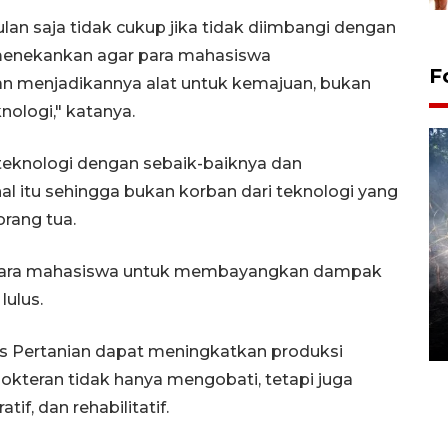
an saja tidak cukup jika tidak diimbangi dengan
u menekankan agar para mahasiswa
F
an menjadikannya alat untuk kemajuan, bukan
ologi," katanya.
knologi dengan sebaik-baiknya dan
al itu sehingga bukan korban dari teknologi yang
rang tua.
 para mahasiswa untuk membayangkan dampak
Alokasi anggaran untuk bibit
lulus.
kopi arabika Gayo
15 June 2026 11:15 WIB
tas Pertanian dapat meningkatkan produksi
okteran tidak hanya mengobati, tetapi juga
if, dan rehabilitatif.