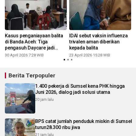
Kasus penganiayaan balita
IDAI sebut vaksin influenza
di Banda Aceh: Tiga
trivalen aman diberikan
pengasuh Daycare jadi
kepada balita
tersangka
30 April 2026 7:28 WIB
23 April 2026 15:28 WIB
Berita Terpopuler
1.400 pekerja di Sumsel kena PHK hingga
Juni 2026, dialog jadi solusi utama
20 jam lalu
BPS catat jumlah penduduk miskin di Sumsel
turun28.300 ribu jiwa
21 jam lalu