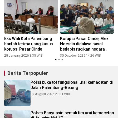
Eks Wali Kota Palembang
Korupsi Pasar Cinde, Alex
bantah terima uang kasus
Noerdin didakwa pasal
korupsi Pasar Cinde
berlapis rugikan negara
e
Rp137,7 miliar
28 January 2026 3:35 WIB
30 October 2025 14:26 WIB
1
Berita Terpopuler
Polisi buka tol fungsional urai kemacetan di
Jalan Palembang-Betung
07 August 2026 21:31 WIB
Polres Banyuasin bentuk tim urai kemacetan