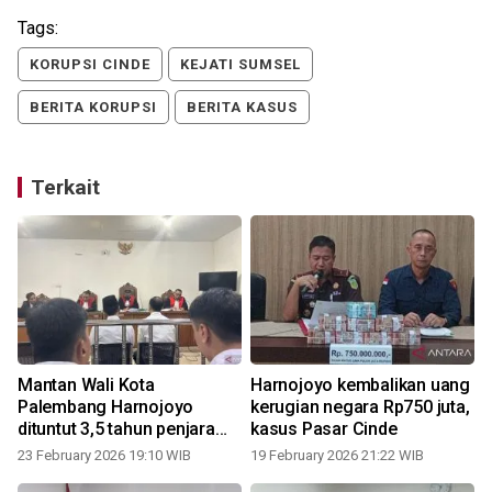
Tags:
KORUPSI CINDE
KEJATI SUMSEL
BERITA KORUPSI
BERITA KASUS
Terkait
Mantan Wali Kota
Harnojoyo kembalikan uang
Palembang Harnojoyo
kerugian negara Rp750 juta,
dituntut 3,5 tahun penjara
kasus Pasar Cinde
kasus korupsi Pasar Cinde
23 February 2026 19:10 WIB
19 February 2026 21:22 WIB