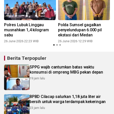
Polres Lubuk Linggau
Polda Sumsel gagalkan
musnahkan 1,4 kilogram
penyelundupan 6.000 pil
sabu
ekstasi dari Medan
26 June 2026 22:23 WIB
26 June 2026 12:29 WIB
Berita Terpopuler
SPPG wajib cantumkan batas waktu
konsumsi di ompreng MBG pekan depan
19 jam lalu
BPBD Cilacap salurkan 1,18 juta liter air
bersih untuk warga terdampak kekeringan
23 jam lalu