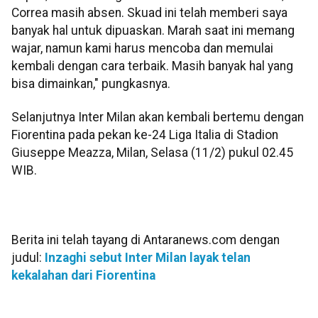
Correa masih absen. Skuad ini telah memberi saya
banyak hal untuk dipuaskan. Marah saat ini memang
wajar, namun kami harus mencoba dan memulai
kembali dengan cara terbaik. Masih banyak hal yang
bisa dimainkan," pungkasnya.
Selanjutnya Inter Milan akan kembali bertemu dengan
Fiorentina pada pekan ke-24 Liga Italia di Stadion
Giuseppe Meazza, Milan, Selasa (11/2) pukul 02.45
WIB.
Berita ini telah tayang di Antaranews.com dengan
judul:
Inzaghi sebut Inter Milan layak telan
kekalahan dari Fiorentina