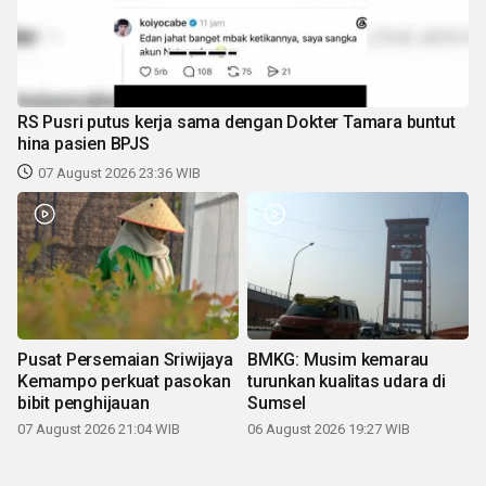
RS Pusri putus kerja sama dengan Dokter Tamara buntut
hina pasien BPJS
07 August 2026 23:36 WIB
Pusat Persemaian Sriwijaya
BMKG: Musim kemarau
Kemampo perkuat pasokan
turunkan kualitas udara di
bibit penghijauan
Sumsel
07 August 2026 21:04 WIB
06 August 2026 19:27 WIB