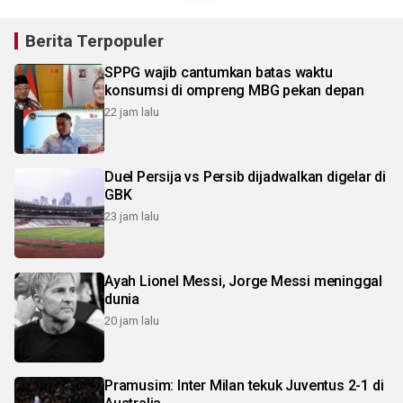
Berita Terpopuler
SPPG wajib cantumkan batas waktu
konsumsi di ompreng MBG pekan depan
22 jam lalu
Duel Persija vs Persib dijadwalkan digelar di
GBK
23 jam lalu
Ayah Lionel Messi, Jorge Messi meninggal
dunia
20 jam lalu
Pramusim: Inter Milan tekuk Juventus 2-1 di