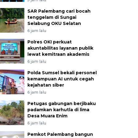
SAR Palembang cari bocah
tenggelam di Sungai
Selabung OKU Selatan
6 jam lalu
Polres OKI perkuat
akuntabilitas layanan publik
lewat kemitraan akademis
6 jam lalu
Polda Sumsel bekali personel
kemampuan AI untuk cegah
kejahatan siber
6 jam lalu
Petugas gabungan berjibaku
padamkan karhutla di lima
Desa Muara Enim
6 jam lalu
Pemkot Palembang bangun