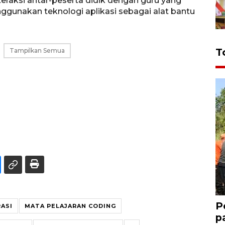
eraksi antar-peserta didik dengan guru yang
unakan teknologi aplikasi sebagai alat bantu
T
Tampilkan Semua
P
ASI
MATA PELAJARAN CODING
p