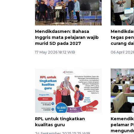
Mendikdasmen: Bahasa
Mendikdas
Inggris mata pelajaran wajib
tegas pe
murid SD pada 2027
curang d
17 May 2026 18:12 WIB
06 April 202
RPL untuk tingkatkan
Kemendik
kualitas guru
pelamar P
mengundur
24 September 2025 13:25 WIB