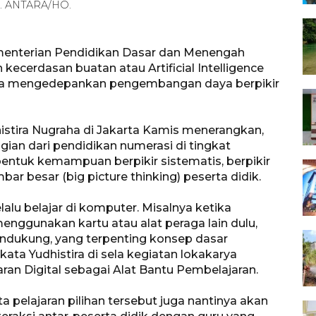
am. ANTARA/HO.
menterian Pendidikan Dasar dan Menengah
ecerdasan buatan atau Artificial Intelligence
arena mengedepankan pengembangan daya berpikir
tira Nugraha di Jakarta Kamis menerangkan,
gian dari pendidikan numerasi di tingkat
ntuk kemampuan berpikir sistematis, berpikir
ar besar (big picture thinking) peserta didik.
lalu belajar di komputer. Misalnya ketika
nggunakan kartu atau alat peraga lain dulu,
ndukung, yang terpenting konsep dasar
ata Yudhistira di sela kegiatan lokakarya
ran Digital sebagai Alat Bantu Pembelajaran.
pelajaran pilihan tersebut juga nantinya akan