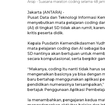
Arsip - Suasana maraton coding selama 48 j
Jakarta (ANTARA) -
Pusat Data dan Teknologi Informasi Ke
menyebutkan mata pelajaran coding dan k
(AI) di tingkat SD tidak akan rumit, k
kritis peserta didik.
Kepala Pusdatin Kemendikdasmen Yudhis
mata pelajaran coding dan AI sebagai ba
SD nantinya akan bertujuan untuk membe
secara komputasional, serta berpikir gamb
“Makanya, coding itu nanti tidak harus se
mengenalkan basicnya ya bisa dengan me
baru bertahap menggunakan aplikasi pe
pendidikan numerasinya tersampaikan,” k
bertajuk Penggunaan Aplikasi Pembelaja
Ia menambahkan, pengajaran kedua mata 