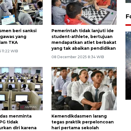
F
men beri sanksi
Pemerintah tidak lanjuti ide
ngawas yang
student-athlete, bertujuan
alam TKA
mendapatkan atlet berbakat
yang tak abaikan pendidikan
6 11:22 WIB
08 December 2025 8:34 WIB
Alokasi anggaran untuk bibit
kopi arabika Gayo
15 June 2026 11:15 WIB
das menminta
Kemendikdasmen larang
PG tidak
tegas praktik perpeloncoan
kan diri karena
hari pertama sekolah