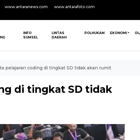
www.antaranews.com
www.antarafoto.com
INFO
LINTAS
POLHUKAM
EKONOMI
OL
ANG
SUMSEL
DAERAH
a pelajaran coding di tingkat SD tidak akan rumit
ng di tingkat SD tidak