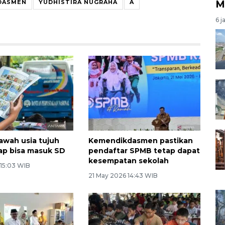
M
DASMEN
YUDHISTIRA NUGRAHA
A
6 j
bawah usia tujuh
Kemendikdasmen pastikan
ap bisa masuk SD
pendaftar SPMB tetap dapat
kesempatan sekolah
 15:03 WIB
21 May 2026 14:43 WIB