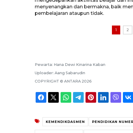
mengedepankan aktivitas belajar dan int
menyenangkan dan bermakna, baik mengg
pembelajaran ataupun tidak.
1
2
Pewarta:
Hana Dewi Kinarina Kaban
Uploader:
Aang Sabarudin
COPYRIGHT ©
ANTARA
2026
KEMENDIKDASMEN
PENDIDIKAN NUMER