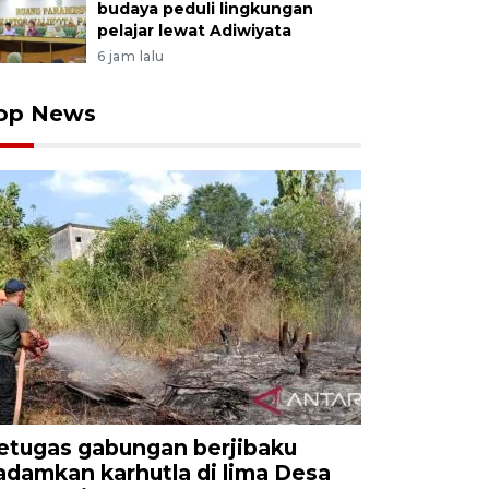
budaya peduli lingkungan
pelajar lewat Adiwiyata
6 jam lalu
op News
etugas gabungan berjibaku
adamkan karhutla di lima Desa