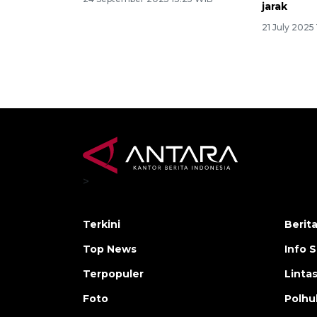
jarak
21 July 2025
>
Terkini
Berit
Top News
Info 
Terpopuler
Linta
Foto
Polh