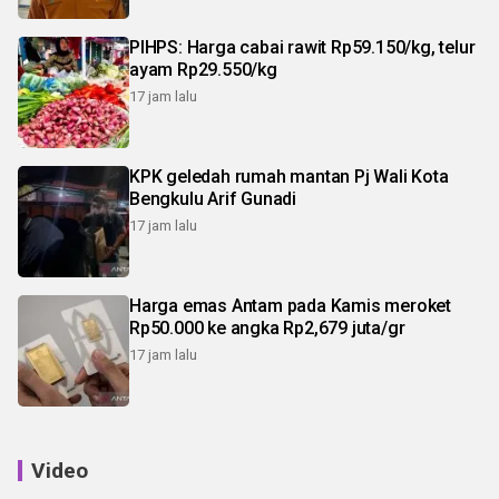
PIHPS: Harga cabai rawit Rp59.150/kg, telur
ayam Rp29.550/kg
17 jam lalu
KPK geledah rumah mantan Pj Wali Kota
Bengkulu Arif Gunadi
17 jam lalu
Harga emas Antam pada Kamis meroket
Rp50.000 ke angka Rp2,679 juta/gr
17 jam lalu
Video