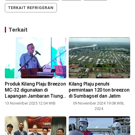
TERKAIT REFRIGERAN
Terkait
Produk Kilang Plaju Breezon
Kilang Plaju penuhi
K
MC-32 digunakan di
permintaan 120 ton breezon
Lapangan Jambaran Tiung
di Sumbagsel dan Jatim
Biru Jawa Timur
13 November 2025 12:04 WIB
09 November 2024 19:08 WIB,
2024