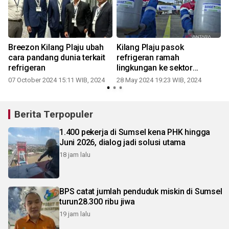
a
Breezon Kilang Plaju ubah
Kilang Plaju pasok
cara pandang dunia terkait
refrigeran ramah
refrigeran
lingkungan ke sektor
3
industri
07 October 2024 15:11 WIB, 2024
28 May 2024 19:23 WIB, 2024
Berita Terpopuler
1.400 pekerja di Sumsel kena PHK hingga
Juni 2026, dialog jadi solusi utama
18 jam lalu
BPS catat jumlah penduduk miskin di Sumsel
turun28.300 ribu jiwa
19 jam lalu