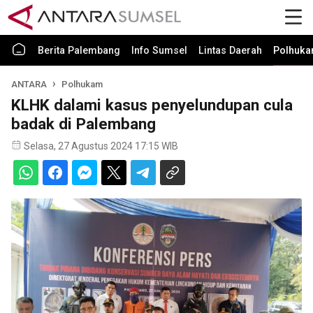
Berita Palembang
Info Sumsel
Lintas Daerah
Polhuk
ANTARA
Polhukam
KLHK dalami kasus penyelundupan cula
badak di Palembang
Selasa, 27 Agustus 2024 17:15 WIB