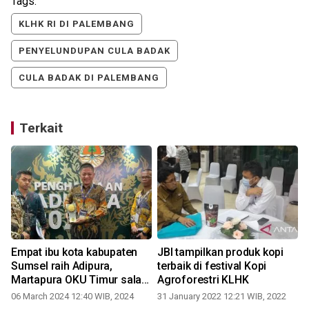
Tags:
KLHK RI DI PALEMBANG
PENYELUNDUPAN CULA BADAK
CULA BADAK DI PALEMBANG
Terkait
Empat ibu kota kabupaten
JBI tampilkan produk kopi
Sumsel raih Adipura,
terbaik di festival Kopi
Martapura OKU Timur salah
Agroforestri KLHK
satunya
06 March 2024 12:40 WIB, 2024
31 January 2022 12:21 WIB, 2022