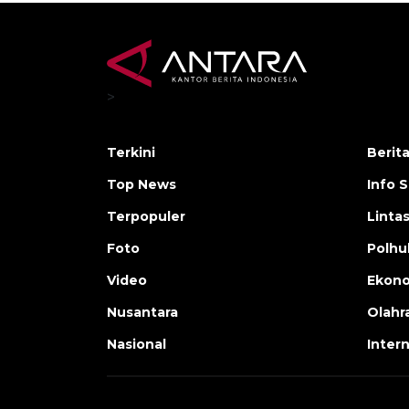
>
Terkini
Berit
Top News
Info 
Terpopuler
Linta
Foto
Polh
Video
Ekon
Nusantara
Olahr
Nasional
Inter