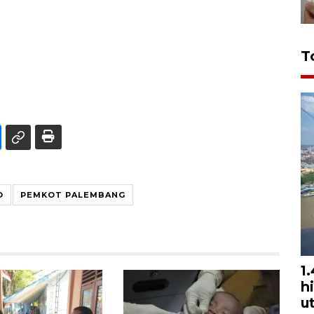
T
O
PEMKOT PALEMBANG
1
h
u