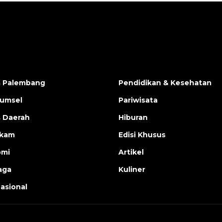
a Palembang
Pendidikan & Kesehatan
Sumsel
Pariwisata
s Daerah
Hiburan
ukam
Edisi Khusus
omi
Artikel
aga
Kuliner
nasional