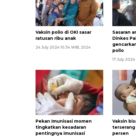
Vaksin polio di OKI sasar
Sasaran a
ratusan ribu anak
Dinkes P
gencarkan
24 July 2024 10:34 WIB, 2024
polio
17 July 202
Pekan Imunisasi momen
Vaksin bi
tingkatkan kesadaran
terserang 
pentingnya imunisasi
persen