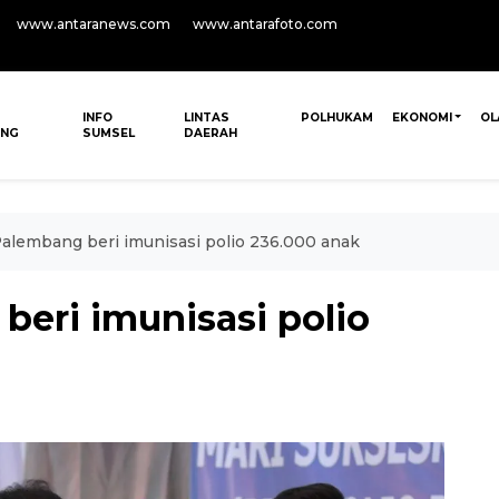
www.antaranews.com
www.antarafoto.com
INFO
LINTAS
POLHUKAM
EKONOMI
OL
ANG
SUMSEL
DAERAH
lembang beri imunisasi polio 236.000 anak
eri imunisasi polio