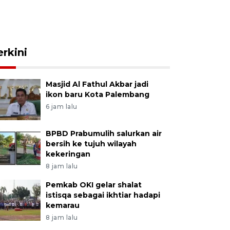
erkini
Masjid Al Fathul Akbar jadi
ikon baru Kota Palembang
6 jam lalu
BPBD Prabumulih salurkan air
bersih ke tujuh wilayah
kekeringan
8 jam lalu
Pemkab OKI gelar shalat
istisqa sebagai ikhtiar hadapi
kemarau
8 jam lalu