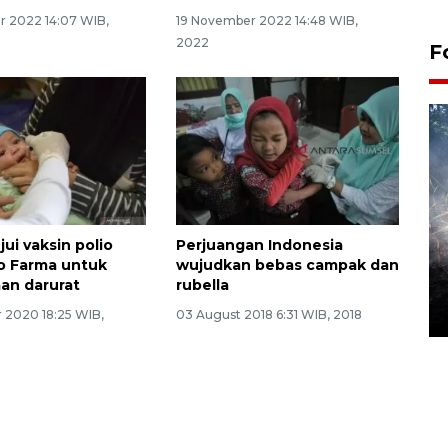
 2022 14:07 WIB,
19 November 2022 14:48 WIB,
2022
F
ui vaksin polio
Perjuangan Indonesia
Alokasi anggaran untuk bibit
o Farma untuk
wujudkan bebas campak dan
kopi arabika Gayo
an darurat
rubella
15 June 2026 11:15 WIB
 2020 18:25 WIB,
03 August 2018 6:31 WIB, 2018