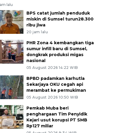
jam lalu
BPS catat jumlah penduduk
miskin di Sumsel turun28.300
ribu jiwa
20 jam lalu
PHR Zona 4 kembangkan tiga
sumur infill baru di Sumsel,
dongkrak produksi migas
nasional
05 August 2026 14:22 WIB
BPBD padamkan karhutla
Sekarjaya OKU cegah api
merambat ke permukiman
05 August 2026 10:50 WIB
Pemkab Muba beri
penghargaan Tim Penyidik
Kejari usut korupsi PT SMB
Rp127 miliar
05 August 2026 9:34 WIB