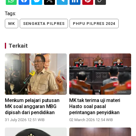
Tags:
MK
SENGKETA PILPRES
PHPU PILPRES 2024
Terkait
Menkum pelajari putusan
MK tak terima uji materi
a
MK soal anggaran MBG
Hasto soal pasal
dipisah dari pendidikan
perintangan penyidikan
31 July 2026 12:51 WIB
02 March 2026 12:54 WIB