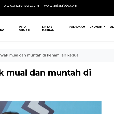
www.antaranews.com
www.antarafoto.com
INFO
LINTAS
POLHUKAM
EKONOMI
OL
ANG
SUMSEL
DAERAH
nyak mual dan muntah di kehamilan kedua
k mual dan muntah di