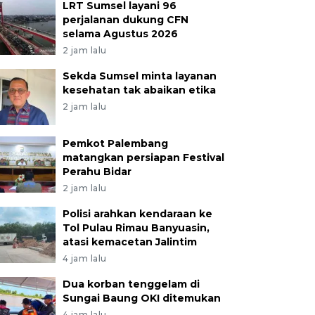
LRT Sumsel layani 96
perjalanan dukung CFN
selama Agustus 2026
2 jam lalu
Sekda Sumsel minta layanan
kesehatan tak abaikan etika
2 jam lalu
Pemkot Palembang
matangkan persiapan Festival
Perahu Bidar
2 jam lalu
Polisi arahkan kendaraan ke
Tol Pulau Rimau Banyuasin,
atasi kemacetan Jalintim
4 jam lalu
Dua korban tenggelam di
Sungai Baung OKI ditemukan
4 jam lalu