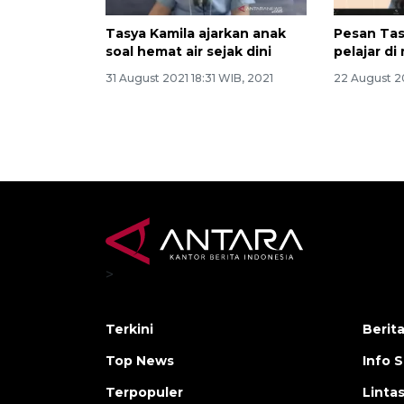
Tasya Kamila ajarkan anak
Pesan Tas
soal hemat air sejak dini
pelajar d
31 August 2021 18:31 WIB, 2021
22 August 20
>
Terkini
Berit
Top News
Info 
Terpopuler
Linta