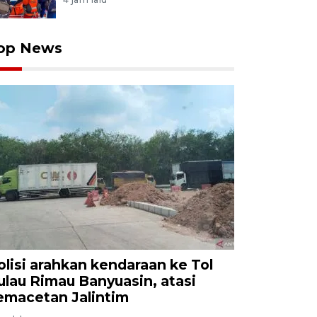
op News
olisi arahkan kendaraan ke Tol
ulau Rimau Banyuasin, atasi
emacetan Jalintim