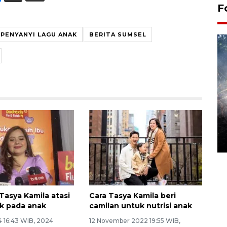
F
PENYANYI LAGU ANAK
BERITA SUMSEL
Alokasi anggaran untuk bibit
kopi arabika Gayo
15 June 2026 11:15 WIB
 Tasya Kamila atasi
Cara Tasya Kamila beri
ek pada anak
camilan untuk nutrisi anak
4 16:43 WIB, 2024
12 November 2022 19:55 WIB,