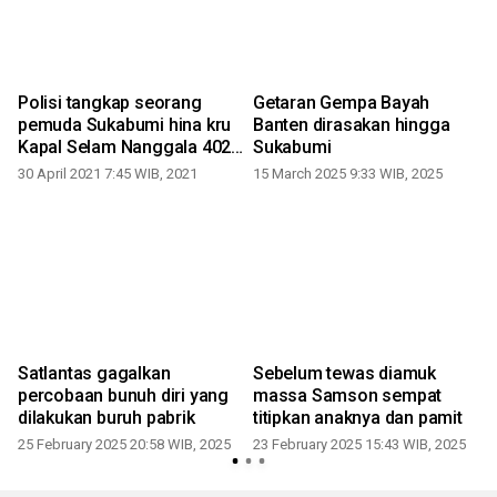
Polisi tangkap seorang
Getaran Gempa Bayah
pemuda Sukabumi hina kru
Banten dirasakan hingga
Kapal Selam Nanggala 402
Sukabumi
di medsos
30 April 2021 7:45 WIB, 2021
15 March 2025 9:33 WIB, 2025
0
Satlantas gagalkan
Sebelum tewas diamuk
percobaan bunuh diri yang
massa Samson sempat
dilakukan buruh pabrik
titipkan anaknya dan pamit
0
25 February 2025 20:58 WIB, 2025
23 February 2025 15:43 WIB, 2025