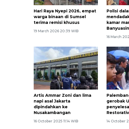
Hari Raya Nyepi 2026, empat
Polisi dal
warga binaan di Sumsel
mendadak 
terima remisi khusus
kamar ma
Banyuasi
19 March 2026 20:39 WIB
16 March 202
Artis Ammar Zoni dan lima
Palembang
napi asal Jakarta
gerobak U
dipindahkan ke
penyelesa
Nusakambangan
Restorativ
16 October 2025 11:14 WIB
14 October 