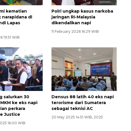
ami kematian
Polri ungkap kasus narkoba
narapidana di
jaringan RI-Malaysia
ndi Lapas
dikendalikan napi
n
11 February 2026 16:29 WIB
6 19:51 WIB
 salurkan 30
Densus 88 latih 40 eks napi
MKM ke eks napi
terorisme dari Sumatera
ian perkara
sebagai teknisi AC
e Justice
20 May 2025 14:51 WIB, 2025
2025 16:00 WIB