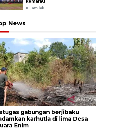
kemarau
10 jam lalu
op News
etugas gabungan berjibaku
adamkan karhutla di lima Desa
uara Enim