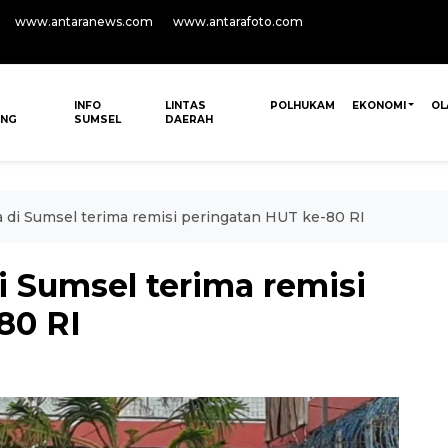
www.antaranews.com
www.antarafoto.com
INFO
LINTAS
POLHUKAM
EKONOMI
OL
ANG
SUMSEL
DAERAH
a di Sumsel terima remisi peringatan HUT ke-80 RI
i Sumsel terima remisi
80 RI