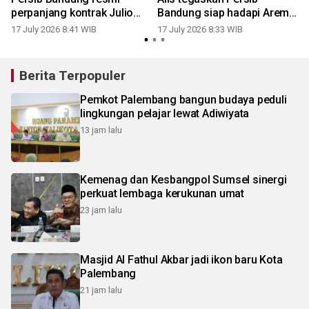
perpanjang kontrak Julio
Bandung siap hadapi Arema
Cesar
FC
17 July 2026 8:41 WIB
17 July 2026 8:33 WIB
Berita Terpopuler
Pemkot Palembang bangun budaya peduli
lingkungan pelajar lewat Adiwiyata
13 jam lalu
Kemenag dan Kesbangpol Sumsel sinergi
perkuat lembaga kerukunan umat
23 jam lalu
Masjid Al Fathul Akbar jadi ikon baru Kota
Palembang
21 jam lalu