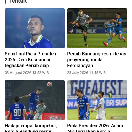
Terkait
Semifinal Piala Presiden
Persib Bandung resmi lepas
2026: Dedi Kusnandar
penyerang muda
tegaskan Persib siap
Ferdiansyah
tempur hadapi Persija
03 August 2026 13:52 WIB
23 July 2026 11:45 WIB
0
i
Hadapi empat kompetisi,
Piala Presiden 2026: Adam
Persib Bandung resmi
Alis tegaskan Persib