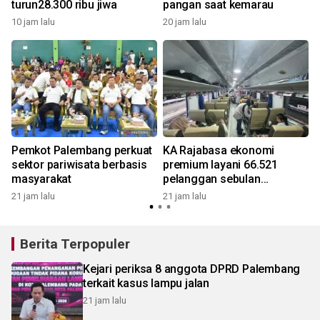
turun28.300 ribu jiwa
pangan saat kemarau
10 jam lalu
20 jam lalu
2
Pemkot Palembang perkuat
KA Rajabasa ekonomi
sektor pariwisata berbasis
premium layani 66.521
masyarakat
pelanggan sebulan
beroperasi
21 jam lalu
21 jam lalu
2
Berita Terpopuler
Kejari periksa 8 anggota DPRD Palembang
terkait kasus lampu jalan
21 jam lalu