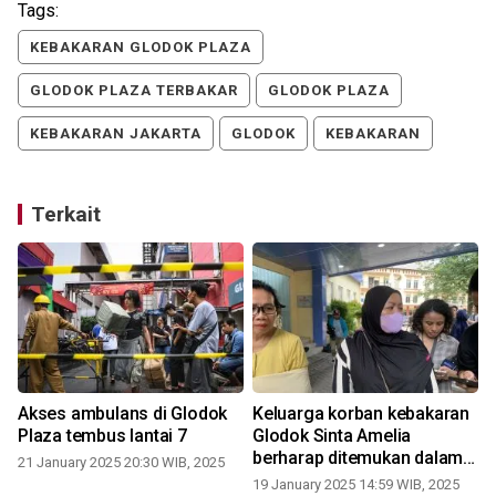
Tags:
KEBAKARAN GLODOK PLAZA
GLODOK PLAZA TERBAKAR
GLODOK PLAZA
KEBAKARAN JAKARTA
GLODOK
KEBAKARAN
Terkait
Akses ambulans di Glodok
Keluarga korban kebakaran
Plaza tembus lantai 7
Glodok Sinta Amelia
berharap ditemukan dalam
21 January 2025 20:30 WIB, 2025
kondisi apapun
19 January 2025 14:59 WIB, 2025