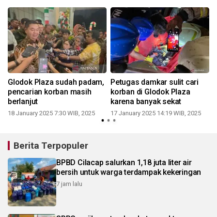
s
Glodok Plaza sudah padam,
Petugas damkar sulit cari
pencarian korban masih
korban di Glodok Plaza
berlanjut
karena banyak sekat
18 January 2025 7:30 WIB, 2025
17 January 2025 14:19 WIB, 2025
8
Berita Terpopuler
BPBD Cilacap salurkan 1,18 juta liter air
bersih untuk warga terdampak kekeringan
7 jam lalu