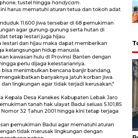
phone, tustel hingga
handycam
.
ini harus mematuhi aturan tetua dan tokoh adat
nduduk 11.600 jiwa tersebar di 68 pemukiman
ungan agar gunung-gunung serta hutan di
 tetap lestari juga hijau.
T
la lestari dan hijau maka dapat memberikan
ga kelangsungan hidup manusia.
an kawasan hulu di Provinsi Banten dengan
ingga perlu dijaga kelestariannya.
ka bisa menimbulkan bencana banjir bandang,
a mengakibatkan banyaknya jatuh korban jiwa.
dan lingkungan agar tidak terjadi kerusakan,"
uga Kepala Desa Kanekes Kabupaten Lebak Jaro
emukiman tanah hak ulayat Badui seluas 5.101,85
 Nomor 32 Tahun 2001 hingga kini tetap terjaga
asan pemukiman Badui agar mematuhi aturan
dengan tidak merusak lingkungan dengan
P