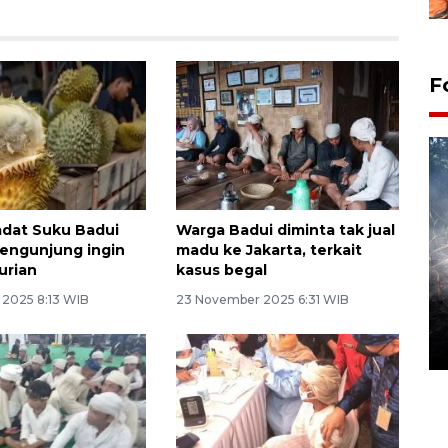
F
dat Suku Badui
Warga Badui diminta tak jual
pengunjung ingin
madu ke Jakarta, terkait
urian
kasus begal
Alokasi anggaran untuk bibit
 2025 8:13 WIB
23 November 2025 6:31 WIB
kopi arabika Gayo
15 June 2026 11:15 WIB