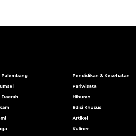
a Palembang
Pendidikan & Kesehatan
Sumsel
Pariwisata
s Daerah
Hiburan
ukam
Edisi Khusus
omi
Artikel
aga
Kuliner