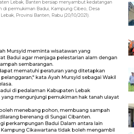
aten Lebak, Banten bersiap menyambut kedatangan
ran di permukiman Badui, Kampung Cibeo, Desa
bak, Provinsi Banten, Rabu (20/10/2021).
ah Mursyid meminta wisatawan yang
t Badui agar menjaga pelestarian alam dengan
 sampah sembarangan.
dapat mematuhi peraturan yang ditetapkan
pelanggaran," kata Ayah Mursyid sebagai Wakil
lasa.
Badui di pedalaman Kabupaten Lebak
n yang mengunjungi pemukiman hak tanah ulayat
idak boleh menebang pohon, membuang sampah
larang berenang di Sungai Cibanten.
ungi perkampungan Badui Dalam antara lain
 Kampung Cikawartana tidak boleh mengambil