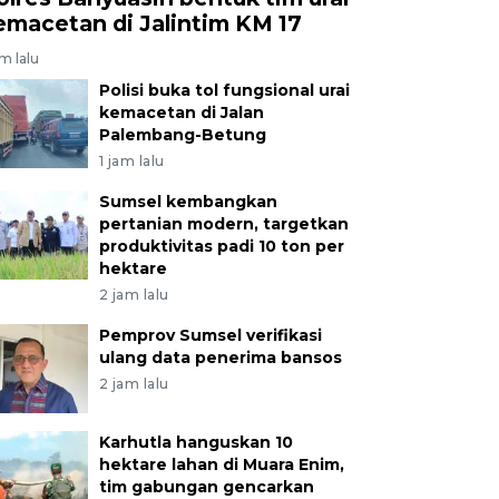
emacetan di Jalintim KM 17
am lalu
Polisi buka tol fungsional urai
kemacetan di Jalan
Palembang-Betung
1 jam lalu
Sumsel kembangkan
pertanian modern, targetkan
produktivitas padi 10 ton per
hektare
2 jam lalu
Pemprov Sumsel verifikasi
ulang data penerima bansos
2 jam lalu
Karhutla hanguskan 10
hektare lahan di Muara Enim,
tim gabungan gencarkan