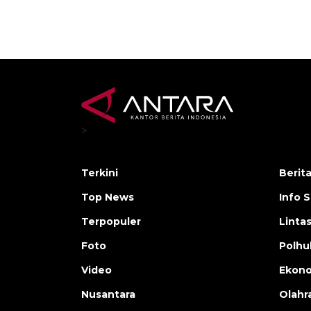
>
Terkini
Berit
Top News
Info 
Terpopuler
Linta
Foto
Polh
Video
Ekon
Nusantara
Olahr