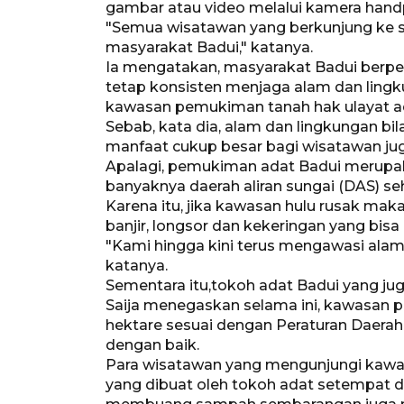
gambar atau video melalui kamera hand
"Semua wisatawan yang berkunjung ke s
masyarakat Badui," katanya.
Ia mengatakan, masyarakat Badui berpe
tetap konsisten menjaga alam dan lingk
kawasan pemukiman tanah hak ulayat adat
Sebab, kata dia, alam dan lingkungan bi
manfaat cukup besar bagi wisatawan ju
Apalagi, pemukiman adat Badui merupak
banyaknya daerah aliran sungai (DAS) seh
Karena itu, jika kawasan hulu rusak ma
banjir, longsor dan kekeringan yang bis
"Kami hingga kini terus mengawasi alam 
katanya.
Sementara itu,tokoh adat Badui yang j
Saija menegaskan selama ini, kawasan p
hektare sesuai dengan Peraturan Daerah
dengan baik.
Para wisatawan yang mengunjungi kaw
yang dibuat oleh tokoh adat setempat 