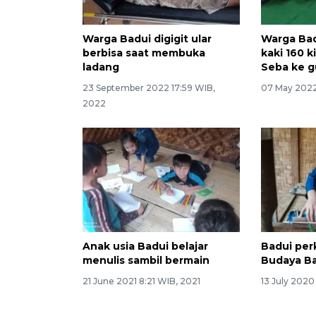
Warga Badui digigit ular
Warga Bad
berbisa saat membuka
kaki 160 
ladang
Seba ke g
23 September 2022 17:59 WIB,
07 May 2022
2022
Anak usia Badui belajar
Badui per
menulis sambil bermain
Budaya B
21 June 2021 8:21 WIB, 2021
13 July 202