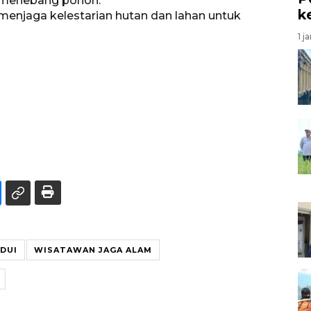
menebang pohon.
k
enjaga kelestarian hutan dan lahan untuk
1 j
DUI
WISATAWAN JAGA ALAM