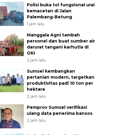
Polisi buka tol fungsional urai
kemacetan di Jalan
Palembang-Betung
1 jam lalu
Manggala Agni tambah
personel dan buat sumber air
darurat tangani karhutla di
OKI
2 jam lalu
Sumsel kembangkan
pertanian modern, targetkan
produktivitas padi 10 ton per
hektare
2 jam lalu
Pemprov Sumsel verifikasi
ulang data penerima bansos
2 jam lalu