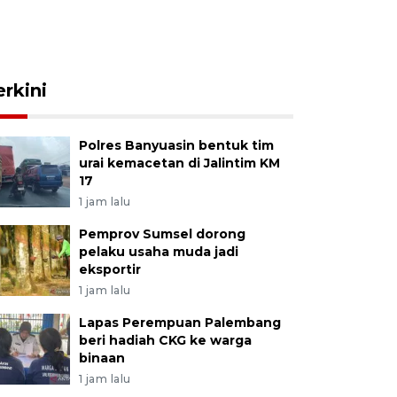
erkini
Polres Banyuasin bentuk tim
urai kemacetan di Jalintim KM
17
1 jam lalu
Pemprov Sumsel dorong
pelaku usaha muda jadi
eksportir
1 jam lalu
Lapas Perempuan Palembang
beri hadiah CKG ke warga
binaan
1 jam lalu