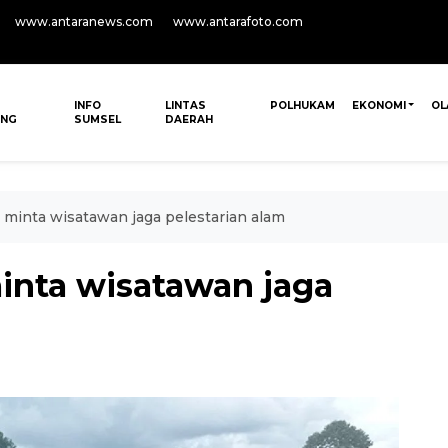
www.antaranews.com
www.antarafoto.com
INFO
LINTAS
POLHUKAM
EKONOMI
OL
ANG
SUMSEL
DAERAH
 minta wisatawan jaga pelestarian alam
inta wisatawan jaga