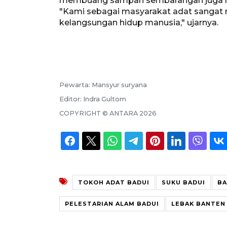
membuang sampah sembarangan juga 
"Kami sebagai masyarakat adat sangat m
kelangsungan hidup manusia," ujarnya.
Pewarta:
Mansyur suryana
Editor:
Indra Gultom
COPYRIGHT ©
ANTARA
2026
TOKOH ADAT BADUI
SUKU BADUI
BA
PELESTARIAN ALAM BADUI
LEBAK BANTEN