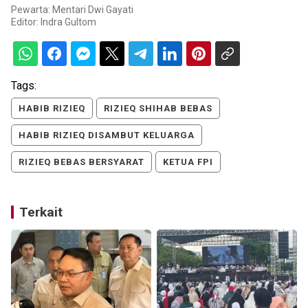
Pewarta: Mentari Dwi Gayati
Editor:
Indra Gultom
Tags:
HABIB RIZIEQ
RIZIEQ SHIHAB BEBAS
HABIB RIZIEQ DISAMBUT KELUARGA
RIZIEQ BEBAS BERSYARAT
KETUA FPI
Terkait