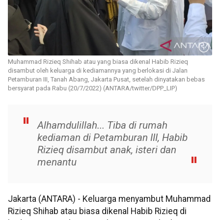
Muhammad Rizieq Shihab atau yang biasa dikenal Habib Rizieq
disambut oleh keluarga di kediamannya yang berlokasi di Jalan
Petamburan III, Tanah Abang, Jakarta Pusat, setelah dinyatakan bebas
bersyarat pada Rabu (20/7/2022) (ANTARA/twitter/DPP_LIP)
Alhamdulillah... Tiba di rumah
kediaman di Petamburan III, Habib
Rizieq disambut anak, isteri dan
menantu
Jakarta (ANTARA) - Keluarga menyambut Muhammad
Rizieq Shihab atau biasa dikenal Habib Rizieq di