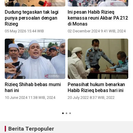
12
Dudung tegaskan tak lagi
Ini pesan Habib Rizieq
punya persoalan dengan
kemassa reuni Akbar PA 212
Rizieg
di Monas
k
05 May 2026 15:44 WIB
02 December 2024 9:41 WIB, 2024
q
Rizieq Shihab bebas murni
Penasihat hukum benarkan
hari ini
Habib Rizieq bebas hari ini
10 June 2024 11:38 WIB, 2024
20 July 2022 8:37 WIB, 2022
Berita Terpopuler