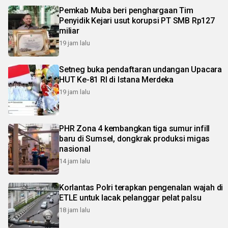
Pemkab Muba beri penghargaan Tim
Penyidik Kejari usut korupsi PT SMB Rp127
miliar
19 jam lalu
Setneg buka pendaftaran undangan Upacara
HUT Ke-81 RI di Istana Merdeka
19 jam lalu
PHR Zona 4 kembangkan tiga sumur infill
baru di Sumsel, dongkrak produksi migas
nasional
14 jam lalu
Korlantas Polri terapkan pengenalan wajah di
ETLE untuk lacak pelanggar pelat palsu
18 jam lalu