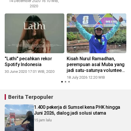
14 December 2020 16:10 WIB,
1
2020
"Lathi" pecahkan rekor
Kisah Nurul Ramadhan,
i
Spotify Indonesia
perempuan asal Muba yang
jadi satu-satunya volunteer
30 June 2020 17:01 WIB, 2020
Piala Dunia 2026
18 July 2026 12:20 WIB
Berita Terpopuler
1.400 pekerja di Sumsel kena PHK hingga
Juni 2026, dialog jadi solusi utama
15 jam lalu