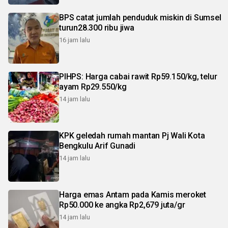
BPS catat jumlah penduduk miskin di Sumsel
turun28.300 ribu jiwa
16 jam lalu
PIHPS: Harga cabai rawit Rp59.150/kg, telur
ayam Rp29.550/kg
14 jam lalu
KPK geledah rumah mantan Pj Wali Kota
Bengkulu Arif Gunadi
14 jam lalu
Harga emas Antam pada Kamis meroket
Rp50.000 ke angka Rp2,679 juta/gr
14 jam lalu