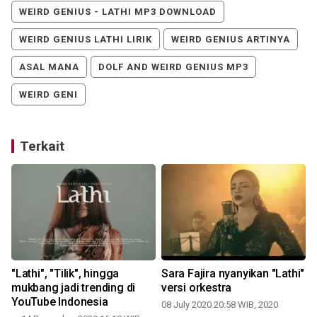
WEIRD GENIUS - LATHI MP3 DOWNLOAD
WEIRD GENIUS LATHI LIRIK
WEIRD GENIUS ARTINYA
ASAL MANA
DOLF AND WEIRD GENIUS MP3
WEIRD GENI
Terkait
"Lathi", "Tilik", hingga
Sara Fajira nyanyikan "Lathi"
mukbang jadi trending di
versi orkestra
YouTube Indonesia
08 July 2020 20:58 WIB, 2020