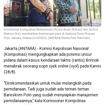
Komisioner Kompolnas Muhammad Choirul Anam (kanan) dan Gufron
Mabruri (kiri) memberikan keterangan pers di Gedung Divisi Propam
Polri, Jakarta, Selasa (2/9/2025). (ANTARA/Nadia Putri Rahmani)
Jakarta (ANTARA) - Komisi Kepolisian Nasional
(Kompolnas) mengungkapkan ada potensi unsur
pidana dalam kasus kendaraan taktis (rantis) Brimob
menabrak seorang sopir ojek
online
(ojol) pada Kamis
(28/8).
“Direkomendasikan untuk mulai melangkah pada
pemidanaan. Tadi juga sudah ada teman-teman
Bareskrim Polri yang sudah menyiapkan manajemen
pemidanaannya,” kata Komisioner Kompolnas