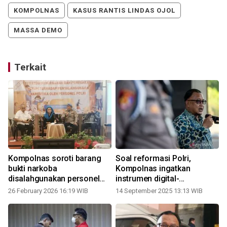
KOMPOLNAS
KASUS RANTIS LINDAS OJOL
MASSA DEMO
Terkait
Kompolnas soroti barang
Soal reformasi Polri,
bukti narkoba
Kompolnas ingatkan
disalahgunakan personel
instrumen digital-
Polri
pengawasan
26 February 2026 16:19 WIB
14 September 2025 13:13 WIB
0