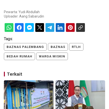
Pewarta: Yudi Abdullah
Uploader:
Aang Sabarudin
Tags:
BAZNAS PALEMBANG
BAZNAS
RTLH
BEDAH RUMAH
WARGA MISKIN
Terkait