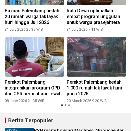
n
Baznas Palembang bedah
Ratu Dewa optimalkan
20 rumah warga tak layak
empat program unggulan
huni hingga Juli 2026
untuk warga prasejahtera
31 July 2026 20:39 WIB
31 July 2026 7:11 WIB
Pemkot Palembang
Pemkot Palembang bedah
integrasikan program OPD
1.000 rumah tak layak huni
dan CSR perusahaan lewat
pada 2026
Baznas
08 June 2026 21:35 WIB
20 March 2026 9:20 WIB
Berita Terpopuler
PSG resmi boyong Maghnes Akliouche dari